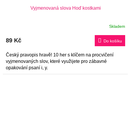
Vyjmenovaná slova Hoď kostkami
Skladem
Průměrné
hodnocení
produktu
89 Kč
je
Do košíku
5,0
z
5
Český pravopis hravě! 10 her s klíčem na procvičení
hvězdiček.
vyjmenovaných slov, které využijete pro zábavné
opakování psaní i, y.