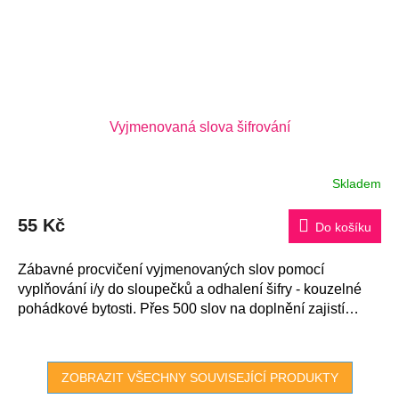
Vyjmenovaná slova šifrování
Skladem
Průměrné
hodnocení
produktu
55 Kč
je
Do košíku
5,0
z
5
Zábavné procvičení vyjmenovaných slov pomocí
hvězdiček.
vyplňování i/y do sloupečků a odhalení šifry - kouzelné
pohádkové bytosti. Přes 500 slov na doplnění zajistí
dokonalé procvičení...
ZOBRAZIT VŠECHNY SOUVISEJÍCÍ PRODUKTY