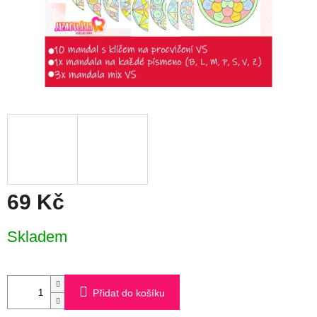
69 Kč
Měrná
Skladem
cena:
Přidat do košíku