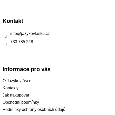
Z
á
p
Kontakt
a
t
info
@
jazykovlaska.cz
í
733 785 248
Informace pro vás
O Jazykovlásce
Kontakty
Jak nakupovat
Obchodní podmínky
Podmínky ochrany osobních údajů