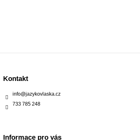
v
ý
p
i
s
u
Z
á
p
Kontakt
a
t
info
@
jazykovlaska.cz
í
733 785 248
Informace pro vás