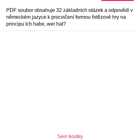
5,0
z
5
PDF soubor obsahuje 32 základních otázek a odpovědí v
hvězdiček.
německém jazyce k procvičení formou řetězové hry na
principu Ich habe, wer hat?
Sein kostky