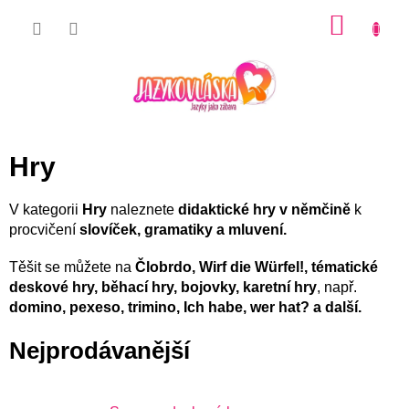
Přejít
NÁKU
na
KOŠÍK
obsah
Hry
V kategorii
Hry
naleznete
didaktické hry v němčině
k
procvičení
slovíček, gramatiky a mluvení.
Těšit se můžete na
Člobrdo,
Wirf die Würfel!
, tématické
deskové hry, běhací hry, bojovky, karetní hry
, např.
domino, pexeso, trimino, Ich habe, wer hat? a další.
Nejprodávanější