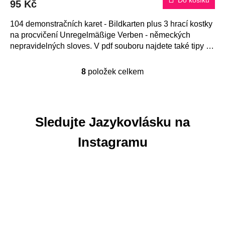
Do košíku
95 Kč
104 demonstračních karet - Bildkarten plus 3 hrací kostky
na procvičení Unregelmäßige Verben - německých
nepravidelných sloves. V pdf souboru najdete také tipy na
práci s kartami.
8
položek celkem
O
v
l
á
Sledujte Jazykovlásku na
d
a
Instagramu
c
í
p
r
v
k
y