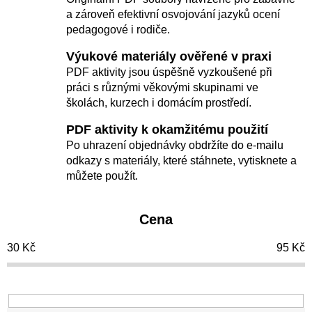
í
a zároveň efektivní osvojování jazyků ocení
pedagogové i rodiče.
p
r
Výukové materiály ověřené v praxi
o
PDF aktivity jsou úspěšně vyzkoušené při
práci s různými věkovými skupinami ve
d
školách, kurzech i domácím prostředí.
u
PDF aktivity k okamžitému použití
k
Po uhrazení objednávky obdržíte do e-mailu
t
odkazy s materiály, které stáhnete, vytisknete a
ů
můžete použít.
Cena
30
Kč
95
Kč