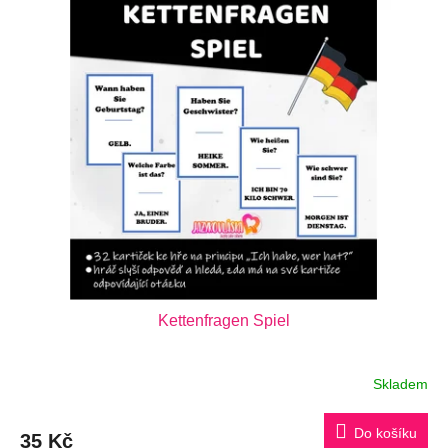
Kettenfragen Spiel
Skladem
Průměrné
hodnocení
produktu
je
Do košíku
35 Kč