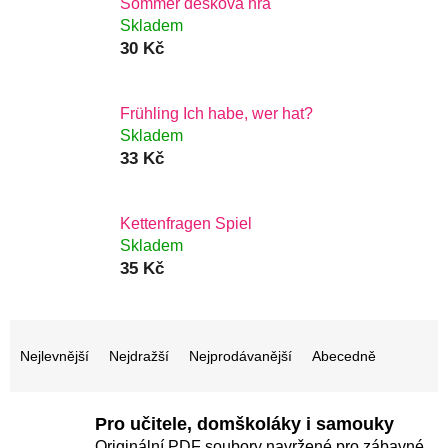
Sommer desková hra
Skladem
30 Kč
Frühling Ich habe, wer hat?
Skladem
33 Kč
Kettenfragen Spiel
Skladem
35 Kč
Ř
a
Nejlevnější
Nejdražší
Nejprodávanější
Abecedně
z
e
Pro učitele, domškoláky i samouky
n
Originální PDF soubory navržené pro zábavné