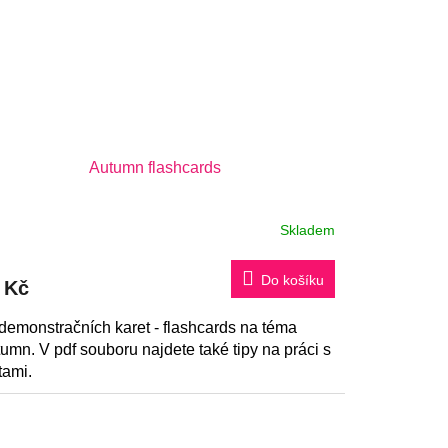
Autumn flashcards
Skladem
Do košíku
 Kč
demonstračních karet - flashcards na téma
umn. V pdf souboru najdete také tipy na práci s
tami.