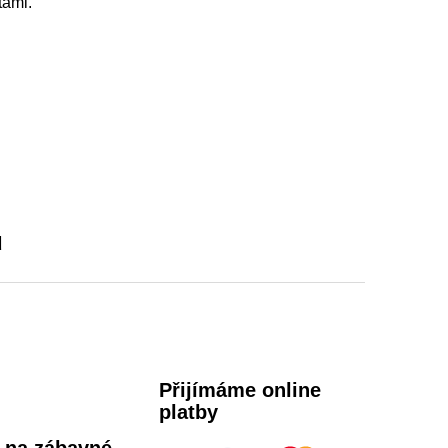
tami.
u
Přijímáme online
platby