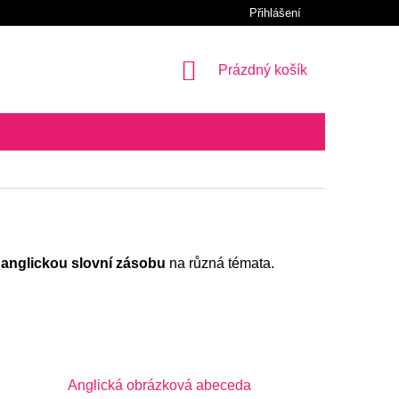
Přihlášení
NÁKUPNÍ
Prázdný košík
KOŠÍK
t
anglickou
slovní zásobu
na různá témata.
Anglická obrázková abeceda