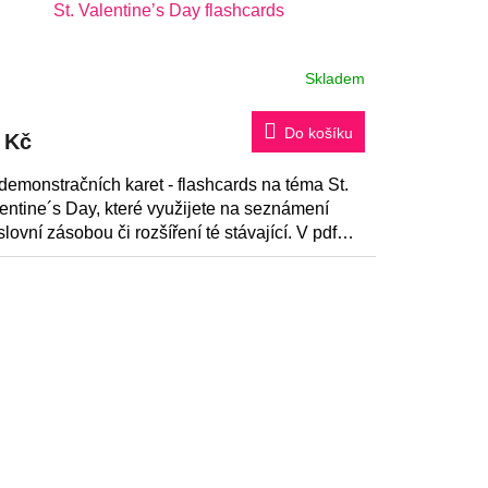
St. Valentine’s Day flashcards
Skladem
Do košíku
 Kč
demonstračních karet - flashcards na téma St.
entine´s Day, které využijete na seznámení
slovní zásobou či rozšíření té stávající. V pdf
boru najdete také...