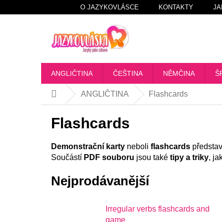
Přejít
O JAZYKOVLÁSCE
KONTAKTY
JA
na
obsah
ANGLIČTINA
ČEŠTINA
NĚMČINA
Š
ANGLIČTINA
Flashcards
Domů
Flashcards
Demonstrační karty
neboli
flashcards
představ
Součástí
PDF souboru
jsou také
tipy a triky
, ja
Nejprodávanější
Irregular verbs flashcards and
game