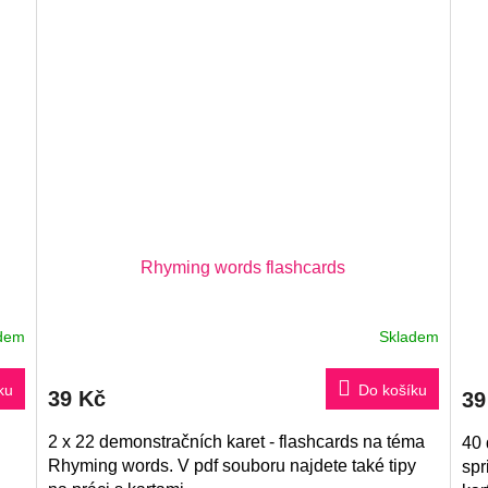
Rhyming words flashcards
dem
Skladem
ku
Do košíku
39 Kč
39
2 x 22 demonstračních karet - flashcards na téma
40 
Rhyming words. V pdf souboru najdete také tipy
spr