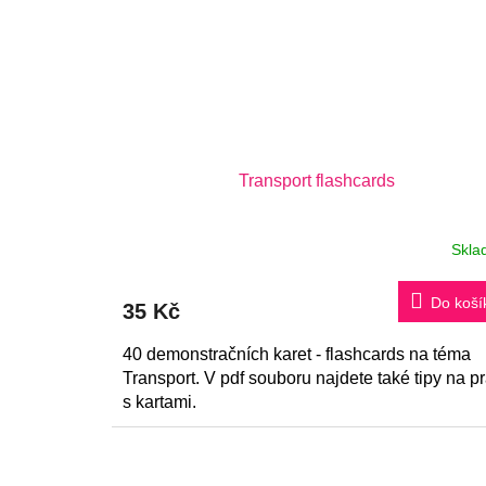
Transport flashcards
Skla
Do koší
35 Kč
40 demonstračních karet - flashcards na téma
Transport. V pdf souboru najdete také tipy na pr
s kartami.