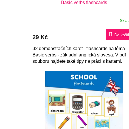
k
Basic verbs flashcards
t
ů
Skla
Do koší
29 Kč
32 demonstračních karet - flashcards na téma
Basic verbs - základní anglická slovesa. V pdf
souboru najdete také tipy na práci s kartami.