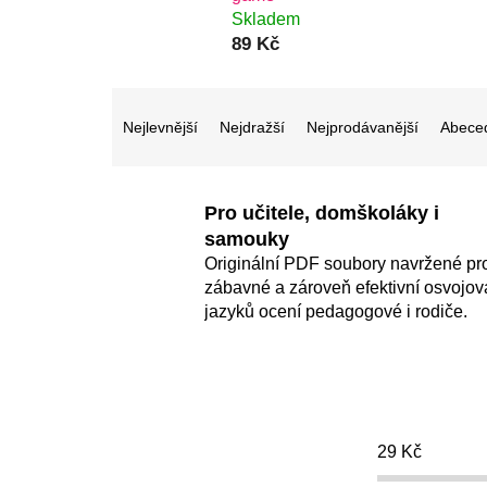
Skladem
89 Kč
Ř
a
Nejlevnější
Nejdražší
Nejprodávanější
Abece
z
e
Pro učitele, domškoláky i
n
samouky
í
Originální PDF soubory navržené pr
p
zábavné a zároveň efektivní osvojov
r
jazyků ocení pedagogové i rodiče.
o
d
u
k
29
Kč
t