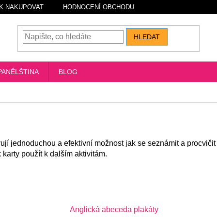
K NAKUPOVAT
HODNOCENÍ OBCHODU
HLEDAT
PANĚLŠTINA
BLOG
ují jednoduchou a efektivní možnost jak se seznámit a procviči
k karty použít k dalším aktivitám.
Anglická abeceda plakáty