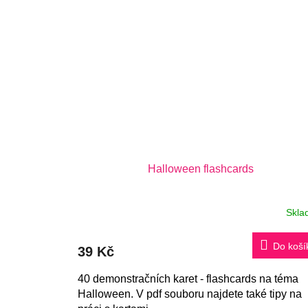
Halloween flashcards
Skla
Do koší
39 Kč
40 demonstračních karet - flashcards na téma
Halloween. V pdf souboru najdete také tipy na