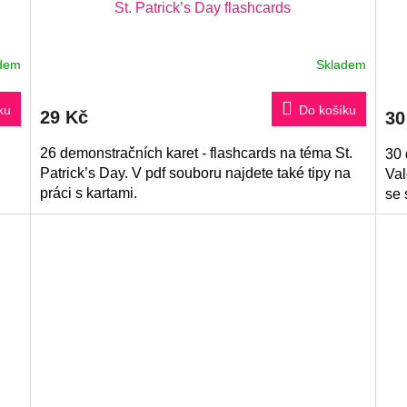
St. Patrick’s Day flashcards
dem
Skladem
ku
Do košíku
29 Kč
30
26 demonstračních karet - flashcards na téma St.
30 
Patrick’s Day. V pdf souboru najdete také tipy na
Val
práci s kartami.
se 
sou