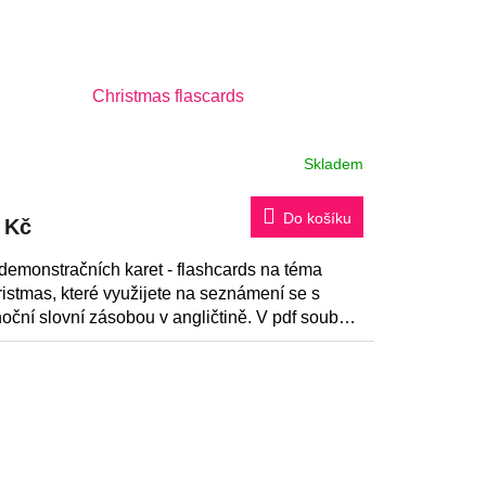
Christmas flascards
Skladem
Do košíku
 Kč
demonstračních karet - flashcards na téma
istmas, které využijete na seznámení se s
oční slovní zásobou v angličtině. V pdf souboru
dete také tipy na práci s...