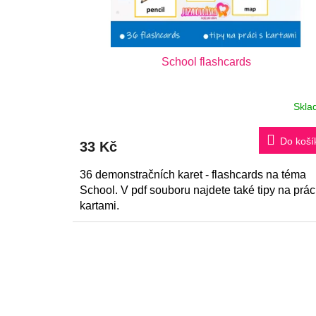
School flashcards
Skla
Do koší
33 Kč
36 demonstračních karet - flashcards na téma
School. V pdf souboru najdete také tipy na prác
kartami.