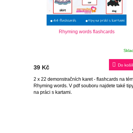
Rhyming words flashcards
Skla
Do koší
39 Kč
2 x 22 demonstračních karet - flashcards na té
Rhyming words. V pdf souboru najdete také tip
na práci s kartami.