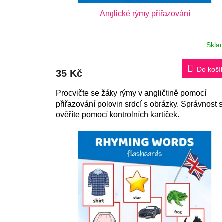
k
Anglické rýmy přiřazování
t
ů
Skla
Do koší
35 Kč
Procvičte se žáky rýmy v angličtině pomocí
přiřazování polovin srdcí s obrázky. Správnost s
ověříte pomocí kontrolních kartiček.