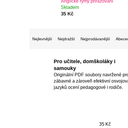
Anglické rýmy přiřazování
Skladem
35 Kč
Ř
a
Nejlevnější
Nejdražší
Nejprodávanější
Abece
z
e
Pro učitele, domškoláky i
n
samouky
í
Originální PDF soubory navržené pr
p
zábavné a zároveň efektivní osvojov
r
jazyků ocení pedagogové i rodiče.
o
d
u
k
35
Kč