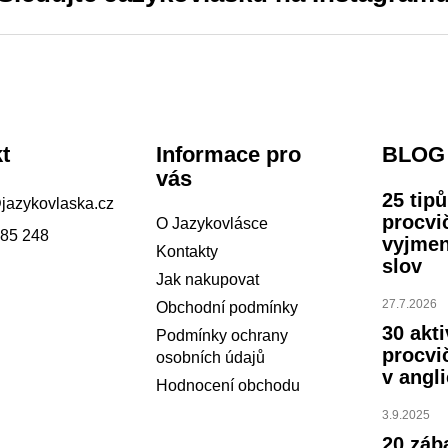
d
a
c
í
p
r
v
t
Informace pro
BLOG
k
vás
25 tip
y
@
jazykovlaska.cz
procvi
v
O Jazykovlásce
785 248
vyjme
ý
Kontakty
slov
p
Jak nakupovat
i
27.7.2026
Obchodní podmínky
s
30 akti
Podmínky ochrany
u
procvi
osobních údajů
v angli
Hodnocení obchodu
3.9.2025
20 záb