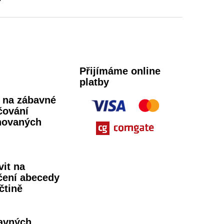
Přijímáme online
platby
ů na zábavné
čování
novaných
vit na
čení abecedy
čtině
avných