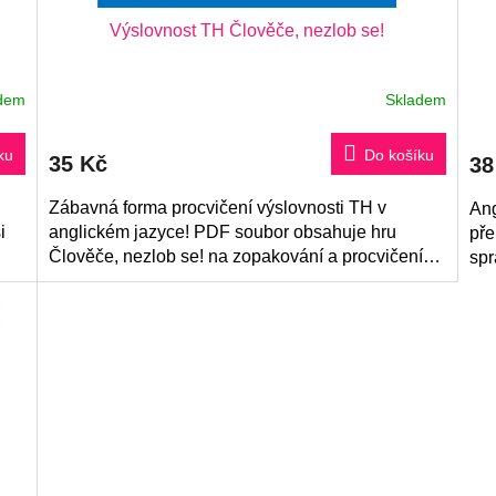
Výslovnost TH Člověče, nezlob se!
dem
Skladem
ku
Do košíku
35 Kč
38
Zábavná forma procvičení výslovnosti TH v
Ang
i
anglickém jazyce! PDF soubor obsahuje hru
pře
Člověče, nezlob se! na zopakování a procvičení
spr
znělého a neznělého TH.
taj