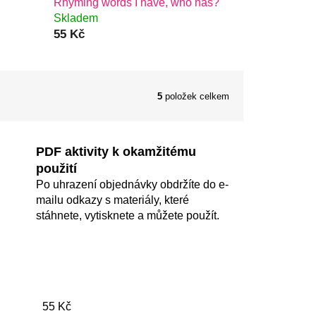
Rhyming words I have, who has?
Skladem
55 Kč
5
položek celkem
PDF aktivity k okamžitému
použití
Po uhrazení objednávky obdržíte do e-
mailu odkazy s materiály, které
stáhnete, vytisknete a můžete použít.
55
Kč