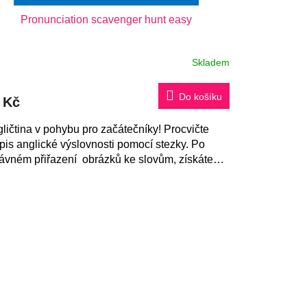
Pronunciation scavenger hunt easy
Skladem
Do košíku
 Kč
ličtina v pohybu pro začátečníky! Procvičte
pis anglické výslovnosti pomocí stezky. Po
ávném přiřazení obrázků ke slovům, získáte
enku. Vhodné na ven i do třídy.