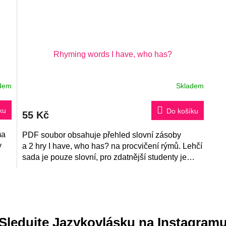
Rhyming words I have, who has?
dem
Skladem
Průměrné
hodnocení
produktu
je
ku
Do košíku
55 Kč
5,0
z
ma
5
PDF soubor obsahuje přehled slovní zásoby
hvězdiček.
y
a 2 hry I have, who has? na procvičení rýmů. Lehčí
sada je pouze slovní, pro zdatnější studenty je
sada obrázková.
O
v
l
á
Sledujte Jazykovlásku na Instagram