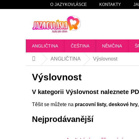
Přejít
O JAZYKOVLÁSCE
KONTAKTY
JA
na
obsah
ANGLIČTINA
ČEŠTINA
NĚMČINA
Š
ANGLIČTINA
Výslovnost
Domů
Výslovnost
V kategorii Výslovnost naleznete PD
Těšit se můžete na
pracovní listy, deskové hry
Nejprodávanější