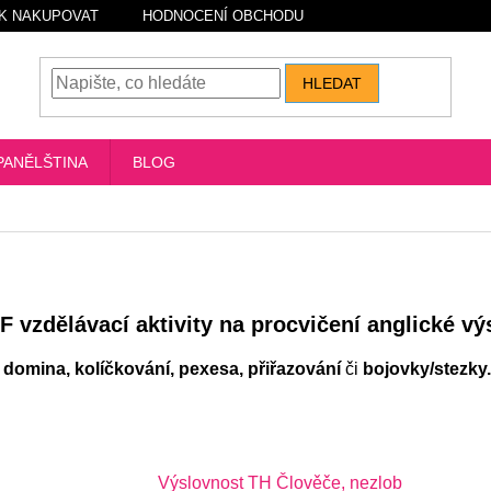
K NAKUPOVAT
HODNOCENÍ OBCHODU
HLEDAT
PANĚLŠTINA
BLOG
F vzdělávací aktivity na procvičení anglické vý
, domina, kolíčkování, pexesa, přiřazování
či
bojovky/stezky.
Výslovnost TH Člověče, nezlob