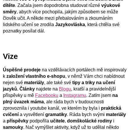
dítěte
. Začala jsem dopodrobna studovat různé
výukové
směry
, abych více pochopila, jakým způsobem se může
člověk učit. A někde mezi přebalováním a zkoumáním
lidského učení se zrodila
Jazykovláska
, která chtěla své
poznatky posílat dál.
Vize
Úspěšné prodeje
na vzdělávacích portálech mě inspirovaly
k
založení vlastního e-shopu
, v němž Vám chci nabídnout
nejen své
materiály
, ale také své
tipy a triky na učení
jazyků. Články
najdete na
Blogu
, kratší a pravidelnější
příspěvky u mě
Facebooku
a
Instagramu
. Zatím jsem
na
plný úvazek máma
, ale ráda bych v budoucnosti
zprovoznila i youtube kanál, ve kterém by byla i
praktická
cvičení
a vysvětlení
gramatiky
. Ráda bych svými
materiály
a
příspěvky
podpořila
učitele
,
domškolácké rodiny
i
samouky
. Nač vymýšlet aktivity, když už to udělal někdo