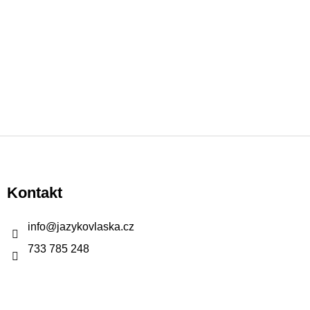
Z
á
p
Kontakt
a
t
info
@
jazykovlaska.cz
í
733 785 248