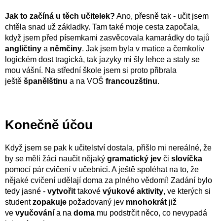
Jak to začíná u těch učitelek?
Ano, přesně tak - učit jsem
chtěla snad už základky. Tam také moje cesta započala,
když jsem před písemkami zasvěcovala kamarádky do tajů
angličtiny
a
němčiny
. Jak jsem byla v matice a čemkoliv
logickém dost tragická, tak jazyky mi šly lehce a staly se
mou vášní. Na střední škole jsem si proto přibrala
ještě
španělštinu
a na VOŠ
francouzštinu
.
Konečně účou
Když jsem se pak k učitelství dostala, přišlo mi nereálné, že
by se měli žáci naučit nějaký
gramatický jev
či
slovíčka
pomocí pár cvičení v učebnici. A ještě spoléhat na to, že
nějaké cvičení udělají doma za plného vědomí! Zadání bylo
tedy jasné -
vytvořit
takové
výukové aktivity
, ve kterých si
student
zopakuje
požadovaný jev
mnohokrát
již
ve
vyučování
a na
doma
mu podstrčit něco, co nevypadá