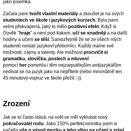
jako písemka.
Začala jsem
tvořit vlastní materiály
a zkoušet je na svých
studentech ve škole i jazykových kurzech.
Byla jsem
velmi překvapená, jaký to mělo
pozitivní efekt
. Když si
člověk "
hraje
" a není pod tlakem,
učí se snadněji
a na další
hodiny a učení
se těší
. Samozřejmě že se ze všech mých
studentů nestali jazykoví přeborníci. Každý máme své
možnosti, zájmy a talenty. Ale možnost
procvičit si
gramatiku, slovíčka, poslech a mluvení
pomocí
her
pomohla i těm nejzarputilejším antijazykářům
nedívat se na jazyk jako na nepřítele (nebo minimálně ten
45 minutový vopruz ve škole přežít :-)).
Zrození
Jak se to často stává, na svět se měl vyklubat nový
pokračovatel rodu
. Jako 150% perfekcionistka jsem si
načetla
vše o vývoji mozku a jeho vlivu na učení a zrání