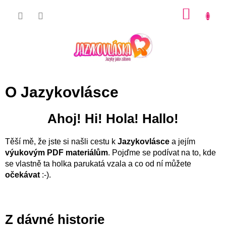
Přejít
NÁKU
na
KOŠÍK
obsah
O Jazykovlásce
Ahoj! Hi! Hola! Hallo!
Těší mě, že jste si našli cestu k
Jazykovlásce
a jejím
výukovým PDF materiálům
. Pojďme se podívat na to, kde
se vlastně ta holka parukatá vzala a co od ní můžete
očekávat
:-).
Z dávné historie