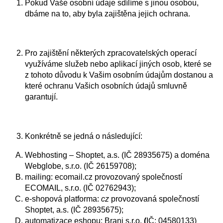
Pokud Vaše osobní údaje sdílíme s jinou osobou,
dbáme na to, aby byla zajištěna jejich ochrana.
Pro zajištění některých zpracovatelských operací
využíváme služeb nebo aplikací jiných osob, které se
z tohoto důvodu k Vašim osobním údajům dostanou a
které ochranu Vašich osobních údajů smluvně
garantují.
Konkrétně se jedná o následující:
Webhosting – Shoptet, a.s. (IČ
28935675)
a doména
Webglobe, s.r.o. (IČ 26159708);
mailing: ecomail.cz provozovaný společností
ECOMAIL, s.r.o. (IČ 02762943);
e-shopová platforma:
cz
provozovaná společností
Shoptet, a.s. (IČ
28935675);
automatizace eshopu: Brani s.r.o.
(
IČ: 04580133)