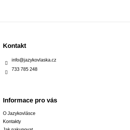
Z
á
p
Kontakt
a
t
info
@
jazykovlaska.cz
í
733 785 248
Informace pro vás
O Jazykovlásce
Kontakty
Jak nakupovat