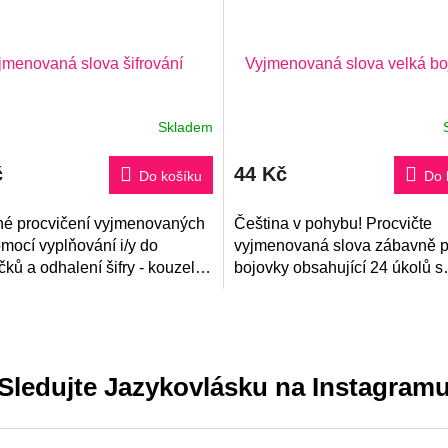
jmenovaná slova šifrování
Vyjmenovaná slova velká bo
Skladem
rné
ení
tu
č
44 Kč
Do košíku
Do 
é procvičení vyjmenovaných
Čeština v pohybu! Procvičte
ček.
mocí vyplňování i/y do
vyjmenovaná slova zábavně 
ků a odhalení šifry - kouzelné
bojovky obsahující 24 úkolů s
ové bytosti. Přes 500 slov na
tajenkou.
í zajistí dokonalé
ení...
Sledujte Jazykovlásku na Instagram