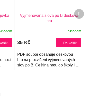
Další
jovka
Vyjmenovaná slova po B desková
produkt
hra
Skladem
Skladem
35 Kč
košíku
Do košíku
PDF soubor obsahuje deskovou
pomocí
hru na procvičení vyjmenovaných
slov po B. Čeština hrou do školy i na
doma! Součástí je také klíč.
u