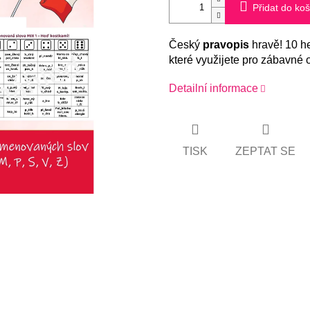
Přidat do koš
Český
pravopis
hravě! 10 he
které využijete pro zábavné o
Detailní informace
TISK
ZEPTAT SE