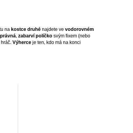
tu na
kostce druhé
najdete ve
vodorovném
právná
,
zabarví políčko
svým fixem (nebo
 hráč.
Výherce
je ten, kdo má na konci