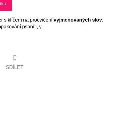
íku
r s klíčem na procvičení
vyjmenovaných slov
,
pakování psaní i, y.
SDÍLET