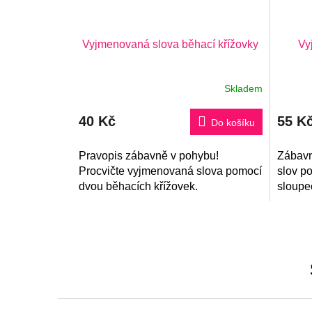
Vyjmenovaná slova běhací křížovky
Vy
Skladem
Průmě
hodnoc
produk
40 Kč
55 K
je
Do košíku
5,0
z
Pravopis zábavně v pohybu!
5
Zábavn
hvězdi
Procvičte vyjmenovaná slova pomocí
slov po
dvou běhacích křížovek.
sloupeč
pohádk
doplněn
procvič
Z