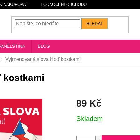
K NAKUPOVAT
HODNOCENÍ OBCHODU
HLEDAT
PANĚLŠTINA
BLOG
Vyjmenovaná slova Hoď kostkami
 kostkami
89 Kč
Měrná
Skladem
cena: