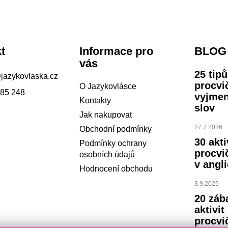
t
Informace pro
BLOG
vás
25 tip
@
jazykovlaska.cz
procvi
O Jazykovlásce
785 248
vyjme
Kontakty
slov
Jak nakupovat
27.7.2026
Obchodní podmínky
30 akti
Podmínky ochrany
procvi
osobních údajů
v angli
Hodnocení obchodu
3.9.2025
20 záb
aktivit
procvi