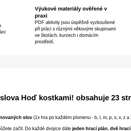
Výukové materiály ověřené v
praxi
PDF aktivity jsou úspěšně vyzkoušené
o
při práci s různými věkovými skupinami
ání
ve školách, kurzech i domácím
prostředí.
slova Hoď kostkami!
obsahuje 23 str
novaných slov
(1x hra po každém písmenu - b, l, m, p, s, v, z 
ůžete začít. Do každé dvojice dáte
jeden
hrací plán
,
dvě hrací