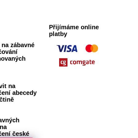
Přijímáme online
platby
ů na zábavné
čování
novaných
vit na
čení abecedy
čtině
avných
 na
čení české