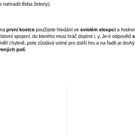
 nahradit třeba žetony).
 na
první kostce
použijete hledání ve
svislém sloupci
a hodno
/slovní spojení, do kterého musí hráč doplnit i, y. Je-li odpověď
s
ěděl chybně, pole zůstává volné pro další hru a na řadě je druhý
vených polí
.