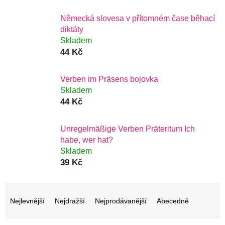
Německá slovesa v přítomném čase běhací
diktáty
Skladem
44 Kč
Verben im Präsens bojovka
Skladem
44 Kč
Unregelmäßige Verben Präteritum Ich
habe, wer hat?
Skladem
39 Kč
Ř
a
Nejlevnější
Nejdražší
Nejprodávanější
Abecedně
z