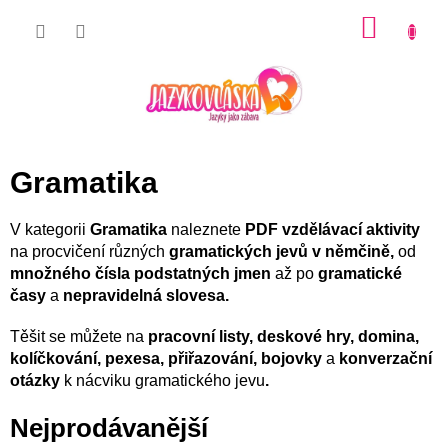
Přejít
NÁKU
na
KOŠÍK
obsah
Gramatika
V kategorii
Gramatika
naleznete
PDF vzdělávací aktivity
na procvičení různých
gramatických jevů v němčině,
od
množného čísla podstatných jmen
až po
gramatické
časy
a
nepravidelná slovesa.
Těšit se můžete na
pracovní listy, deskové hry, domina,
kolíčkování, pexesa, přiřazování,
bojovky
a
konverzační
otázky
k nácviku gramatického jevu
.
Nejprodávanější