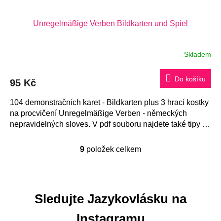
Unregelmäßige Verben Bildkarten und Spiel
Skladem
Do košíku
95 Kč
104 demonstračních karet - Bildkarten plus 3 hrací kostky
na procvičení Unregelmäßige Verben - německých
nepravidelných sloves. V pdf souboru najdete také tipy na
práci s kartami.
9
položek celkem
O
v
l
á
Sledujte Jazykovlásku na
d
a
Instagramu