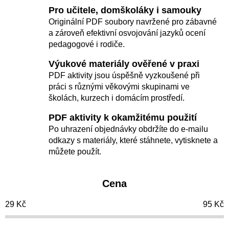
e
Pro učitele, domškoláky i samouky
n
Originální PDF soubory navržené pro zábavné
í
a zároveň efektivní osvojování jazyků ocení
pedagogové i rodiče.
p
r
Výukové materiály ověřené v praxi
o
PDF aktivity jsou úspěšně vyzkoušené při
práci s různými věkovými skupinami ve
d
školách, kurzech i domácím prostředí.
u
PDF aktivity k okamžitému použití
k
Po uhrazení objednávky obdržíte do e-mailu
t
odkazy s materiály, které stáhnete, vytisknete a
ů
můžete použít.
Cena
29
Kč
95
Kč