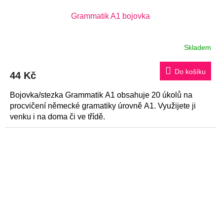
Grammatik A1 bojovka
Skladem
Průměrné
hodnocení
produktu
je
Do košíku
44 Kč
5,0
z
5
Bojovka/stezka Grammatik A1 obsahuje 20 úkolů na
hvězdiček.
procvičení německé gramatiky úrovně A1. Využijete ji
venku i na doma či ve třídě.