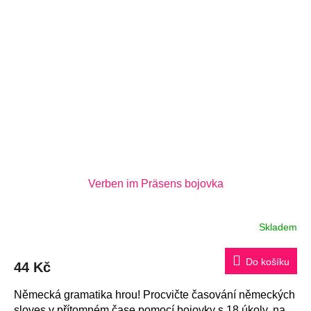
Verben im Präsens bojovka
Skladem
Do košíku
44 Kč
Německá gramatika hrou! Procvičte časování německých
sloves v přítomném čase pomocí bojovky s 18 úkoly, na