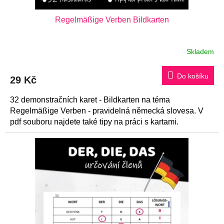
t
Regelmäßige Verben Bildkarten
ů
Skladem
Do košíku
29 Kč
32 demonstračních karet - Bildkarten na téma
Regelmäßige Verben - pravidelná německá slovesa. V
pdf souboru najdete také tipy na práci s kartami.