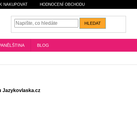
K NAKUPOVAT
HODNOCENÍ OBCHODU
HLEDAT
PANĚLŠTINA
BLOG
 Jazykovlaska.cz