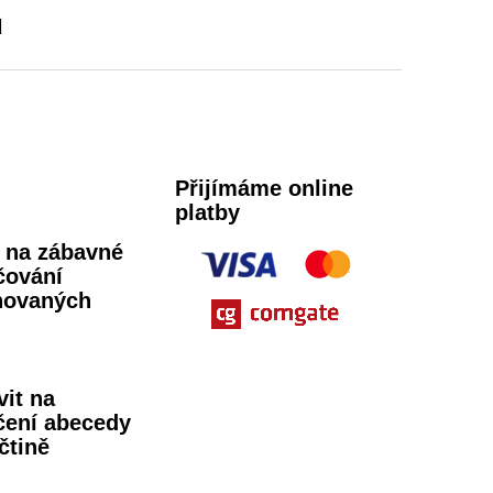
u
Přijímáme online
platby
ů na zábavné
čování
novaných
vit na
čení abecedy
čtině