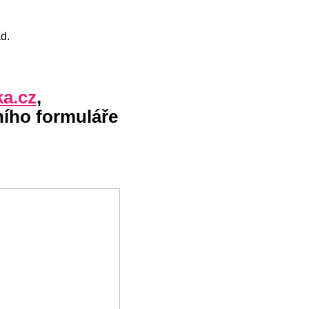
d.
ka.cz
,
ního
formuláře