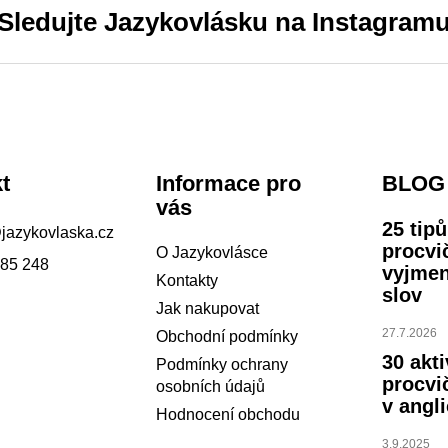
Sledujte Jazykovlásku na Instagram
t
Informace pro
BLOG
vás
25 tip
@
jazykovlaska.cz
procvi
O Jazykovlásce
785 248
vyjme
Kontakty
slov
Jak nakupovat
27.7.2026
Obchodní podmínky
30 akti
Podmínky ochrany
procvi
osobních údajů
v angli
Hodnocení obchodu
3.9.2025