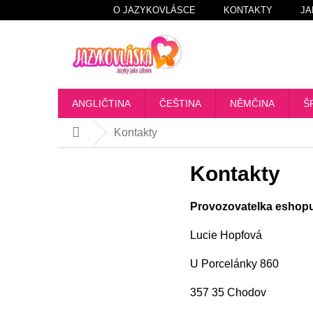
Přejít
O JAZYKOVLÁSCE
KONTAKTY
JA
na
obsah
ANGLIČTINA
ČEŠTINA
NĚMČINA
Š
Kontakty
Domů
Kontakty
Provozovatelka eshopu
Lucie Hopfová
U Porcelánky 860
357 35 Chodov