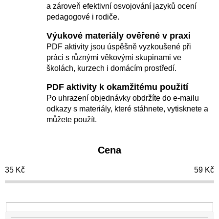
í
a zároveň efektivní osvojování jazyků ocení
pedagogové i rodiče.
p
r
Výukové materiály ověřené v praxi
o
PDF aktivity jsou úspěšně vyzkoušené při
práci s různými věkovými skupinami ve
d
školách, kurzech i domácím prostředí.
u
PDF aktivity k okamžitému použití
k
Po uhrazení objednávky obdržíte do e-mailu
t
odkazy s materiály, které stáhnete, vytisknete a
ů
můžete použít.
Cena
35
Kč
59
Kč