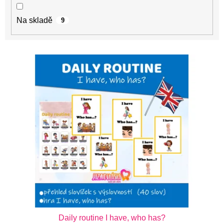
Na skladě
9
V
ý
p
i
s
p
r
o
d
u
k
t
Daily routine I have, who has?
ů