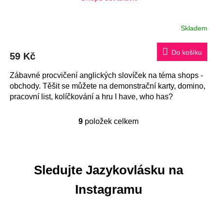
Skladem
Do košíku
59 Kč
Zábavné procvičení anglických slovíček na téma shops -
obchody. Těšit se můžete na demonstrační karty, domino,
pracovní list, kolíčkování a hru I have, who has?
9
položek celkem
O
v
l
á
Sledujte Jazykovlásku na
d
a
Instagramu
c
í