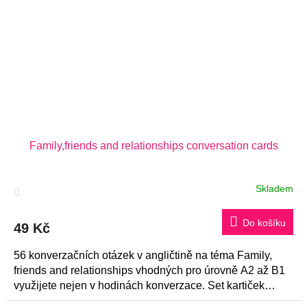
Family,friends and relationships conversation cards
Skladem
Průměrné
hodnocení
produktu
je
Do košíku
49 Kč
4,0
z
56 konverzačních otázek v angličtině na téma Family,
5
hvězdiček.
friends and relationships vhodných pro úrovně A2 až B1
využijete nejen v hodinách konverzace. Set kartiček
skvěle poslouží...