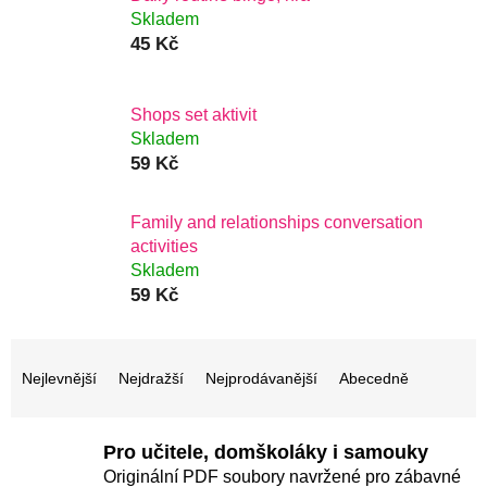
Skladem
45 Kč
Shops set aktivit
Skladem
59 Kč
Family and relationships conversation
activities
Skladem
59 Kč
Ř
a
Nejlevnější
Nejdražší
Nejprodávanější
Abecedně
z
e
Pro učitele, domškoláky i samouky
n
Originální PDF soubory navržené pro zábavné