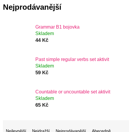
Nejprodávanější
Grammar B1 bojovka
Skladem
44 Kč
Past simple regular verbs set aktivit
Skladem
59 Kč
Countable or uncountable set aktivit
Skladem
65 Kč
Ř
Nejlevnější
Nejdražší
Nejprodávanější
Abecedně