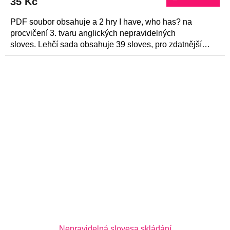
35 Kč
PDF soubor obsahuje a 2 hry I have, who has? na
procvičení 3. tvaru anglických nepravidelných
sloves. Lehčí sada obsahuje 39 sloves, pro zdatnější
studenty je sada se 63 slovesy.
Nepravidelná slovesa skládání