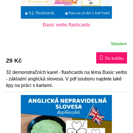
u
k
t
Basic verbs flashcards
ů
Skladem
Do košíku
29 Kč
32 demonstračních karet - flashcards na téma Basic verbs
- základní anglická slovesa. V pdf souboru najdete také
tipy na práci s kartami.