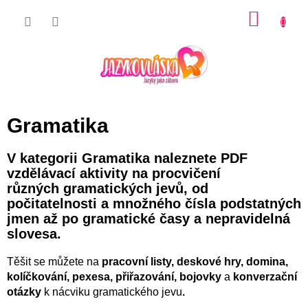
Přejít
NÁKU
na
KOŠÍK
obsah
Gramatika
V kategorii Gramatika naleznete PDF
vzdělávací aktivity na procvičení
různých gramatických jevů, od
počitatelnosti a množného čísla podstatných
jmen až po gramatické časy a nepravidelná
slovesa.
Těšit se můžete na
pracovní listy, deskové hry, domina,
kolíčkování, pexesa, přiřazování,
bojovky
a
konverzační
otázky
k nácviku gramatického jevu
.