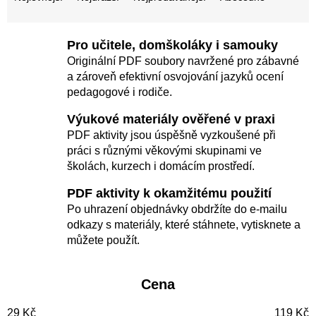
a
z
e
Pro učitele, domškoláky i samouky
n
Originální PDF soubory navržené pro zábavné
í
a zároveň efektivní osvojování jazyků ocení
pedagogové i rodiče.
p
r
Výukové materiály ověřené v praxi
o
PDF aktivity jsou úspěšně vyzkoušené při
práci s různými věkovými skupinami ve
d
školách, kurzech i domácím prostředí.
u
PDF aktivity k okamžitému použití
k
Po uhrazení objednávky obdržíte do e-mailu
t
odkazy s materiály, které stáhnete, vytisknete a
ů
můžete použít.
Cena
29
Kč
119
Kč