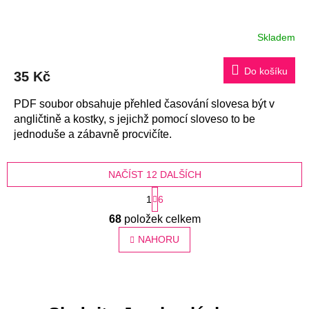
Skladem
Do košíku
35 Kč
PDF soubor obsahuje přehled časování slovesa být v
angličtině a kostky, s jejichž pomocí sloveso to be
jednoduše a zábavně procvičíte.
NAČÍST 12 DALŠÍCH
S
1
6
t
O
68
položek celkem
r
v
á
NAHORU
l
n
á
k
d
o
a
v