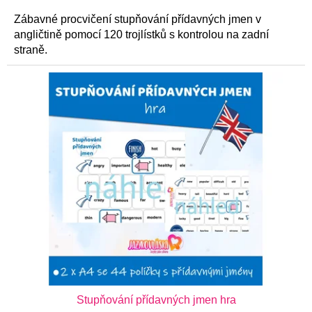
z
5
Zábavné procvičení stupňování přídavných jmen v
hvězdiček.
angličtině pomocí 120 trojlístků s kontrolou na zadní
straně.
Stupňování přídavných jmen hra