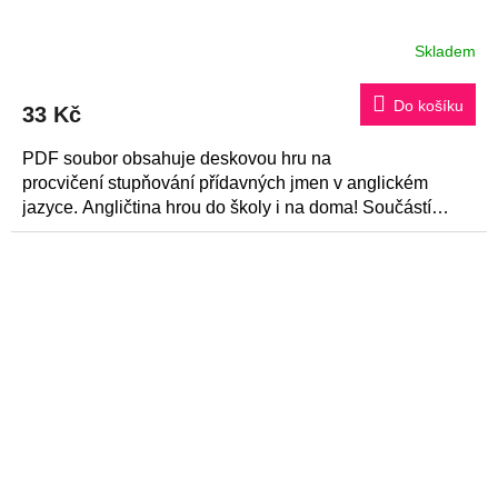
Skladem
Do košíku
33 Kč
PDF soubor obsahuje deskovou hru na
procvičení stupňování přídavných jmen v anglickém
jazyce. Angličtina hrou do školy i na doma! Součástí
souboru je také klíč.