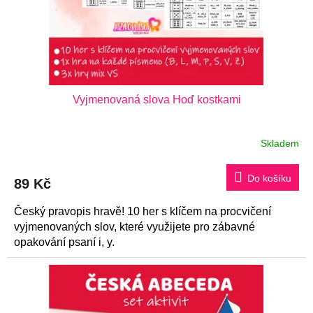
Vyjmenovaná slova Hoď kostkami
Skladem
Průměrné
hodnocení
produktu
je
Do košíku
89 Kč
5,0
z
5
Český pravopis hravě! 10 her s klíčem na procvičení
hvězdiček.
vyjmenovaných slov, které využijete pro zábavné
opakování psaní i, y.