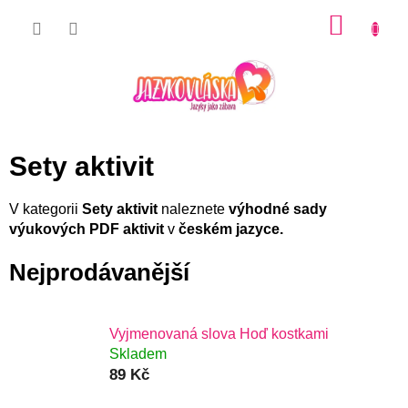
Přejít
NÁKU
na
KOŠÍK
obsah
Sety aktivit
V kategorii
Sety aktivit
naleznete
výhodné sady
výukových PDF aktivit
v
českém jazyce.
Nejprodávanější
Vyjmenovaná slova Hoď kostkami
Skladem
89 Kč