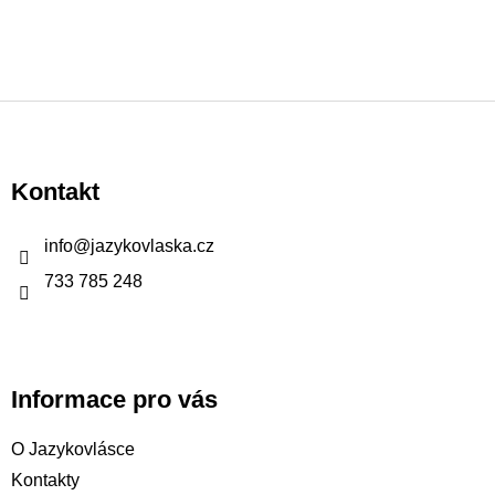
i
s
u
Z
á
p
Kontakt
a
t
info
@
jazykovlaska.cz
í
733 785 248
Informace pro vás
O Jazykovlásce
Kontakty