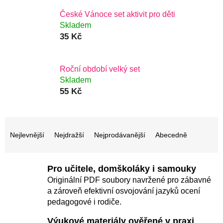
České Vánoce set aktivit pro děti
Skladem
35 Kč
Roční období velký set
Skladem
55 Kč
Ř
a
Nejlevnější
Nejdražší
Nejprodávanější
Abecedně
z
e
Pro učitele, domškoláky i samouky
n
Originální PDF soubory navržené pro zábavné
í
a zároveň efektivní osvojování jazyků ocení
pedagogové i rodiče.
p
r
Výukové materiály ověřené v praxi