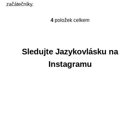
začátečníky.
4
položek celkem
O
v
l
á
Sledujte Jazykovlásku na
d
a
Instagramu
c
í
p
r
v
k
y
v
ý
p