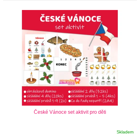
V
ý
p
i
s
p
r
o
d
u
k
t
České Vánoce set aktivit pro děti
ů
Skladem