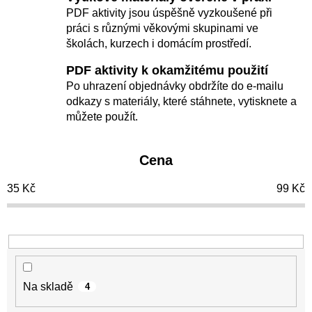
o
PDF aktivity jsou úspěšně vyzkoušené při
práci s různými věkovými skupinami ve
d
školách, kurzech i domácím prostředí.
u
PDF aktivity k okamžitému použití
k
Po uhrazení objednávky obdržíte do e-mailu
t
odkazy s materiály, které stáhnete, vytisknete a
ů
můžete použít.
Cena
35
Kč
99
Kč
Na skladě
4