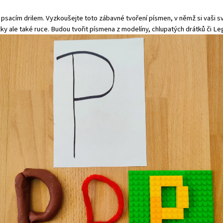
psacím drilem. Vyzkoušejte toto zábavné tvoření písmen, v němž si vaši sv
ky ale také ruce. Budou tvořit písmena z modelíny, chlupatých drátků či Le