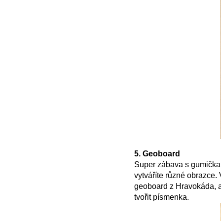
5. Geoboard
Super zábava s gumičkam
vytváříte různé obrazce. 
geoboard z Hravokáda, al
tvořit písmenka.