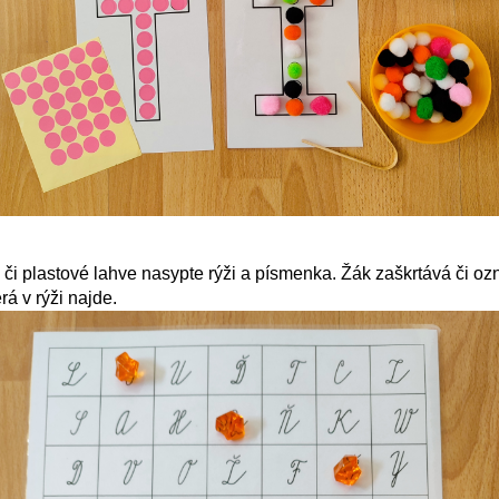
či plastové lahve nasypte rýži a písmenka. Žák zaškrtává či o
á v rýži najde.