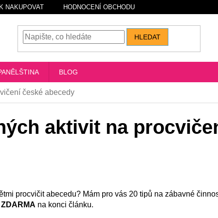
K NAKUPOVAT
HODNOCENÍ OBCHODU
HLEDAT
PANĚLŠTINA
BLOG
cvičení české abecedy
ých aktivit na procviče
 dětmi procvičit abecedu? Mám pro vás 20 tipů na zábavné činno
ní ZDARMA
na konci článku.