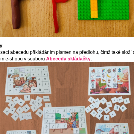
y
a psací abecedu přikládáním písmen na předlohu, čímž také složí
ém e-shopu v souboru
Abeceda skládačky
.