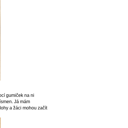
ocí gumiček na ni
 písmen. Já mám
dlohy a žáci mohou začít