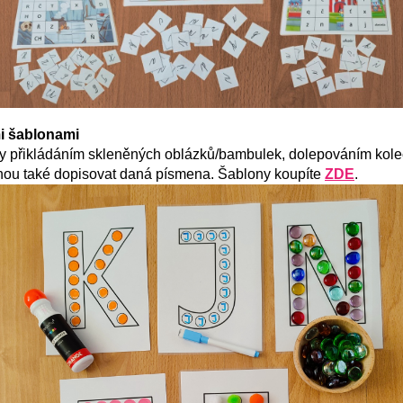
i šablonami
y přikládáním skleněných oblázků/bambulek, dolepováním kole
hou také dopisovat daná písmena. Šablony koupíte
ZDE
.