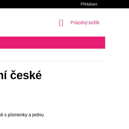
Přihlášení
NÁKUPNÍ
Prázdný košík
KOŠÍK
ní české
sti s písmenky a jednu