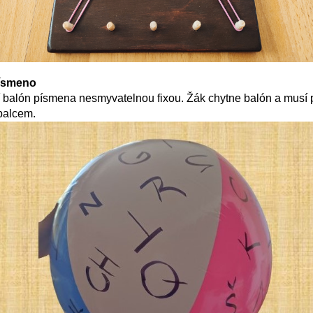
písmeno
 balón písmena nesmyvatelnou fixou. Žák chytne balón a musí
palcem.