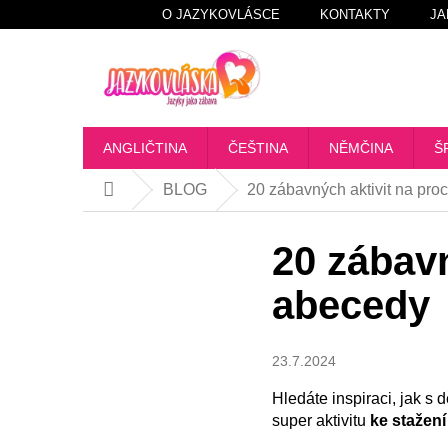
Přejít
O JAZYKOVLÁSCE
KONTAKTY
JA
na
obsah
ANGLIČTINA
ČEŠTINA
NĚMČINA
Š
BLOG
20 zábavných aktivit na pro
Domů
20 zábavn
abecedy
23.7.2024
Hledáte inspiraci, jak s
super aktivitu
ke staže