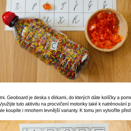
i. Geoboard je deska s dírkami, do kterých dáte kolíčky a pom
Využijte tuto aktivitu na procvičení motoriky také k natrénování
e koupíte i mnohem levnější varianty. K tomu jen vytvoříte pře