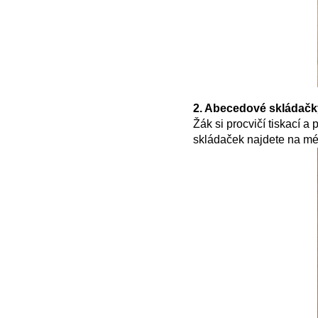
2. Abecedové skládačk
Žák si procvičí tiskací 
skládaček najdete na m