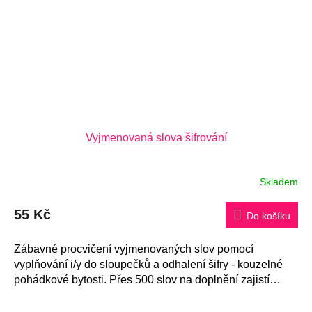
Vyjmenovaná slova šifrování
Skladem
Průměrné
hodnocení
produktu
55 Kč
je
Do košíku
5,0
z
5
Zábavné procvičení vyjmenovaných slov pomocí
hvězdiček.
vyplňování i/y do sloupečků a odhalení šifry - kouzelné
pohádkové bytosti. Přes 500 slov na doplnění zajistí
dokonalé procvičení...