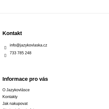
Z
á
p
Kontakt
a
t
info
@
jazykovlaska.cz
í
733 785 248
Informace pro vás
O Jazykovlásce
Kontakty
Jak nakupovat