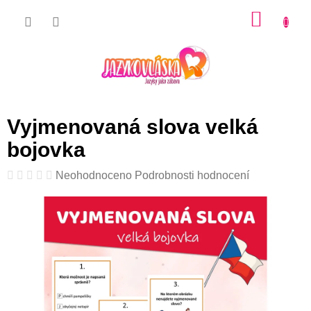
Přejít
NÁKU
na
KOŠÍK
obsah
Vyjmenovaná slova velká
bojovka
Průměrné
Neohodnoceno
Podrobnosti hodnocení
hodnocení
produktu
je
0,0
z
5
hvězdiček.