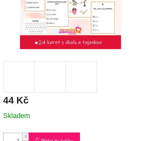
44 Kč
Měrná
Skladem
cena:
Přidat do košíku