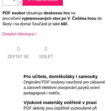
PDF soubor
obsahuje
deskovou hru
na
procvičení
vyjmenovaných slov po V
.
Čeština hrou
do
školy i na doma! Součástí je také
klíč.
Detailní informace
ZEPTAT SE
SDÍLET
Pro učitele, domškoláky i samouky
Originální PDF soubory navržené pro zábavné
a zároveň efektivní osvojování jazyků ocení
pedagogové i rodiče.
Výukové materiály ověřené v praxi
PDF aktivity jsou úspěšně vyzkoušené při