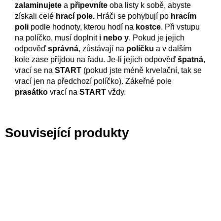
zalaminujete
a
připevníte
oba listy k sobě, abyste
získali celé
hrací pole.
Hráči se pohybují po
hracím
poli
podle hodnoty, kterou hodí na
kostce
. Při vstupu
na políčko, musí doplnit
i nebo y
. Pokud je jejich
odpověď
správná
, zůstávají na
políčku
a v dalším
kole zase přijdou na řadu. Je-li jejich odpověď
špatná
,
vrací se na
START
(pokud jste méně krvelační, tak se
vrací jen na předchozí políčko). Zákeřné pole
prasátko
vrací na
START
vždy.
Související produkty