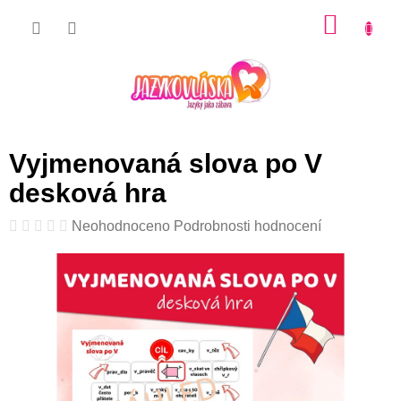
Přejít
NÁKU
na
KOŠÍK
obsah
Vyjmenovaná slova po V
desková hra
Průměrné
Neohodnoceno
Podrobnosti hodnocení
hodnocení
produktu
je
0,0
z
5
hvězdiček.