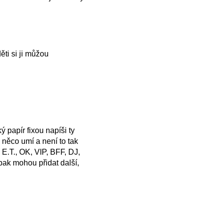
ti si ji můžou
 papír fixou napíši ty
ž něco umí a není to tak
E.T., OK, VIP, BFF, DJ,
pak mohou přidat další,