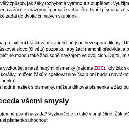
vělý způsob, jak žáky rozhýbat a vytrhnout z otupělosti. Využijm
mena a žáci je znázorňují pomocí svého těla. Tvořit písmena ze
aké zadat do dvojic či malých skupinek.
na procvičení hláskování v angličtině jsou bezesporu diktáty. Uči
láskovat slovo (či větu) pozpátku, aby žáci nemohli předvídat a b
gličtině mohou také žáci sobě navzájem ve dvojicích. Dejte jim
te vyzkoušet s nastříhanými písmenky (najdete
ZDE
), kdy žák s
rálky, můžete žákům spellovat slovíčka a oni budou navlékat k
sponku).
a hodně razítek s písmenky, můžete diktovat písmenka a žáci bu
beceda všemi smysly
tajemné psaní na záda? Vyzkoušejte to také v angličtině. Žák pí
musí písmenko uhodnout.