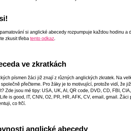
si!
apamatování si anglické abecedy rozpumpuje každou hodinu a dě
te zkusit třeba
tento odkaz
.
beceda ve zkratkách
ých písmen žáci již znají z různých anglických zkratek. Na velký
 společně přečteme. Pro žáky je to motivující, protože vidí, že ji
ít? Zde jsou mé tipy: USA, UK, AI, QR code, DVD, CD, FBI, CIA, 
ife is good, IT, CNN, O2, PR, HR, AFK, CV, email, gmail. Žáci 
tuji, co frčí.
ovnosti anglické abecedy