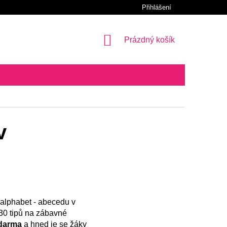
Přihlášení
NÁKUPNÍ
Prázdný košík
KOŠÍK
v
 alphabet - abecedu v
 30 tipů na zábavné
darma
a hned je se žáky