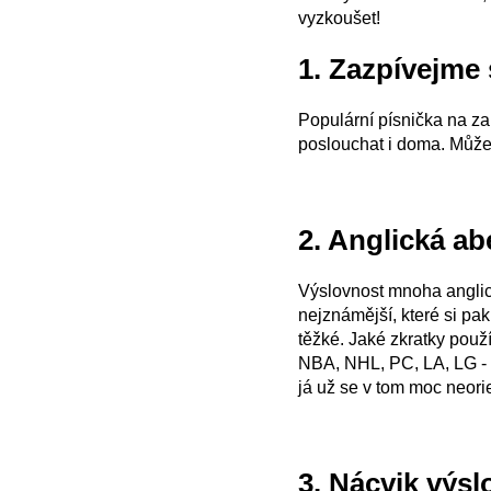
vyzkoušet!
1. Zazpívejme 
Populární písnička na z
poslouchat i doma. Může
2. Anglická a
Výslovnost mnoha anglick
nejznámější, které si pak
těžké. Jaké zkratky použ
NBA, NHL, PC, LA, LG - L
já už se v tom moc neorien
3. Nácvik výsl