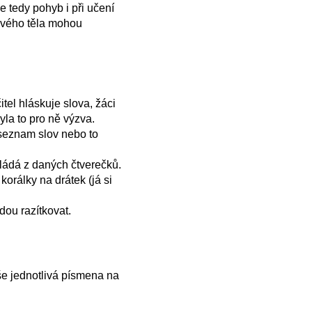
e tedy pohyb i při učení
 svého těla mohou
tel hláskuje slova, žáci
yla to pro ně výzva.
 seznam slov nebo to
kládá z daných čtverečků.
orálky na drátek (já si
dou razítkovat.
še jednotlivá písmena na