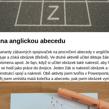
 na anglickou abecedu
arianty zábavných spojovaček na procvičení abecedy v angličtině
uje a získá obrázek (třešně). Ve druhé aktivitě učitel diktuje žá
 písmena apod. Je fajn, když si učitel obrázek také nakreslí, ab
ta se hodí jako práce do dvojice. Jeden žák si nakreslí obrázek a
instrukcí spojí a nakreslí. Obě aktivity jsem tvořila v Powerpoin
něj jsem umístila malá kolečka a abecedu, pak jsem obrázek vy