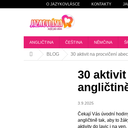
Přejít
O JAZYKOVLÁSCE
KONTAKTY
JA
na
obsah
ANGLIČTINA
ČEŠTINA
NĚMČINA
Š
BLOG
30 aktivit na procvičení abe
Domů
30 aktivi
angličtin
3.9.2025
Čekají Vás úvodní hodiny
angličtině tak, aby to ž
aktivity do lavic i na ven