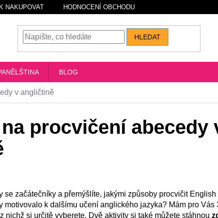
K NAKUPOVAT
HODNOCENÍ OBCHODU
HLEDAT
PANĚLŠTINA
BLOG
cedy v angličtině
t na procvičení abecedy 
ě
 se začátečníky a přemýšlíte, jakými způsoby procvičit English
áky motivovalo k dalšímu učení anglického jazyka? Mám pro Vás
, z nichž si určitě vyberete. Dvě aktivity si také můžete stáhnou
z