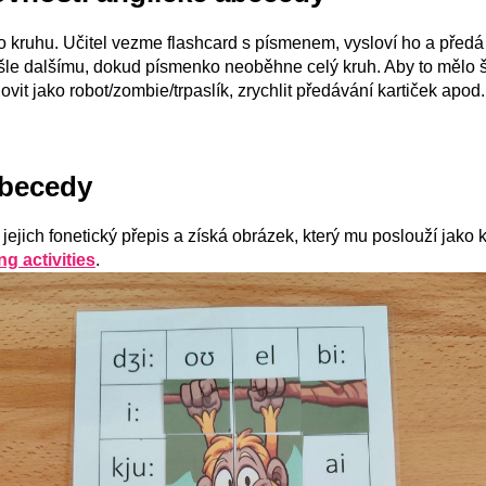
do kruhu. Učitel vezme flashcard s písmenem, vysloví ho a předá
šle dalšímu, dokud písmenko neoběhne celý kruh. Aby to mělo
lovit jako robot/zombie/trpaslík, zrychlit předávání kartiček apod.
abecedy
ejich fonetický přepis a získá obrázek, který mu poslouží jako ko
ng activities
.