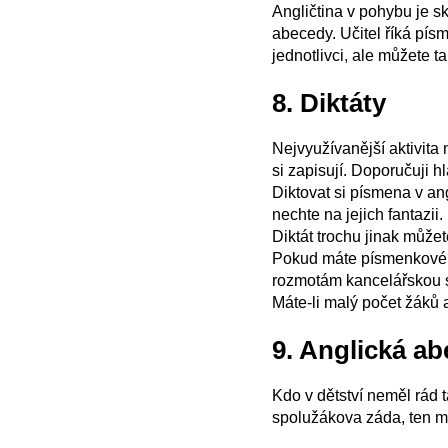
Angličtina v pohybu je sk
abecedy. Učitel říká pís
jednotlivci, ale můžete t
8. Diktáty
Nejvyužívanější aktivita 
si zapisují. Doporučuji h
Diktovat si písmena v an
nechte na jejich fantazii.
Diktát trochu jinak může
Pokud máte písmenkové ko
rozmotám kancelářskou 
Máte-li malý počet žáků 
9. Anglická a
Kdo v dětství neměl rád 
spolužákova záda, ten 