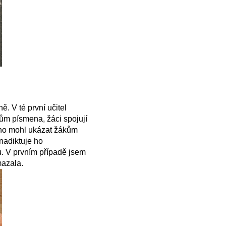
. V té první učitel
kům písmena, žáci spojují
y ho mohl ukázat žákům
 nadiktuje ho
tu. V prvním případě jsem
mazala.