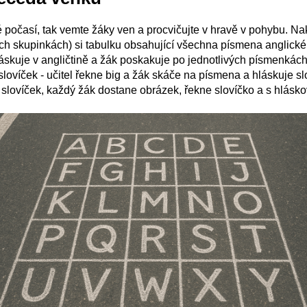
 počasí, tak vemte žáky ven a procvičujte v hravě v pohybu. Na
h skupinkách) si tabulku obsahující všechna písmena anglické 
láskuje v angličtině a žák poskakuje po jednotlivých písmenkác
slovíček - učitel řekne big a žák skáče na písmena a hláskuje s
 slovíček, každý žák dostane obrázek, řekne slovíčko a s hlás