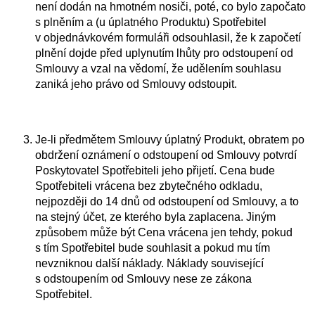
není dodán na hmotném nosiči, poté, co bylo započato
s plněním a (u úplatného Produktu) Spotřebitel
v objednávkovém formuláři odsouhlasil, že k započetí
plnění dojde před uplynutím lhůty pro odstoupení od
Smlouvy a vzal na vědomí, že udělením souhlasu
zaniká jeho právo od Smlouvy odstoupit.
Je-li předmětem Smlouvy úplatný Produkt, obratem po
obdržení oznámení o odstoupení od Smlouvy potvrdí
Poskytovatel Spotřebiteli jeho přijetí. Cena bude
Spotřebiteli vrácena bez zbytečného odkladu,
nejpozději do 14 dnů od odstoupení od Smlouvy, a to
na stejný účet, ze kterého byla zaplacena. Jiným
způsobem může být Cena vrácena jen tehdy, pokud
s tím Spotřebitel bude souhlasit a pokud mu tím
nevzniknou další náklady. Náklady související
s odstoupením od Smlouvy nese ze zákona
Spotřebitel.