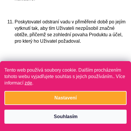
Poskytovatel odstraní vadu v přiměřené době po jejím
vytknutí tak, aby tím Uživateli nezpůsobil značné
obtíže, přičemž se zohlední povaha Produktu a účel,
pro který ho Uživatel požadoval.
Uživatel může požadovat přiměřenou slevu nebo
Tento web používá soubory cookie. Dalším procházením
odstoupit od Smlouvy, pokud
tohoto webu vyjadřujete souhlas s jejich používáním.. Více
informací
zde
.
Poskytovatel vadu odmítl odstranit nebo ji neodstranil
Nastavení
či je zjevné, že ji neodstraní v souladu s předchozím
odstavcem;
se vada projeví opakovaně; nebo
Souhlasím
je vada podstatným porušením Smlouvy.