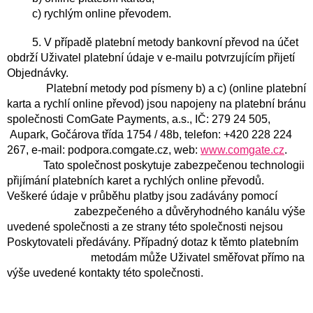
c) rychlým online převodem.
5. V případě platební metody bankovní převod na účet
obdrží Uživatel platební údaje v e-mailu potvrzujícím přijetí
Objednávky.
Platební metody pod písmeny b) a c) (online platební
karta a rychlí online převod) jsou napojeny na platební bránu
společnosti ComGate Payments, a.s., IČ: 279 24 505,
Aupark, Gočárova třída 1754 / 48b, telefon: +420 228 224
267, e-mail: podpora.comgate.cz, web:
www.comgate.cz
.
Tato společnost poskytuje zabezpečenou technologii
přijímání platebních karet a rychlých online převodů.
Veškeré údaje v průběhu platby jsou zadávány pomocí
zabezpečeného a důvěryhodného kanálu výše
uvedené společnosti a ze strany této společnosti nejsou
Poskytovateli předávány. Případný dotaz k těmto platebním
metodám může Uživatel směřovat přímo na
výše uvedené kontakty této společnosti.