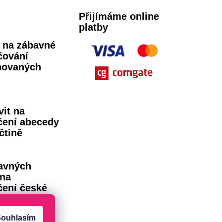
Přijímáme online
platby
ů na zábavné
čování
novaných
vit na
čení abecedy
čtině
avných
 na
čení české
dy
ouhlasím