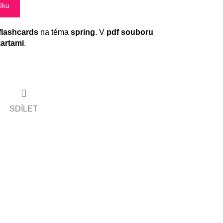
íku
flashcards
na téma
spring
. V
pdf souboru
artami
.
SDÍLET