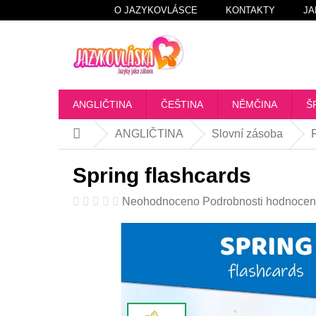
Přejít
O JAZYKOVLÁSCE
KONTAKTY
JA
na
obsah
ANGLIČTINA
ČEŠTINA
NĚMČINA
Š
ANGLIČTINA
Slovní zásoba
Domů
Spring flashcards
Průměrné
Neohodnoceno
Podrobnosti hodnocen
hodnocení
produktu
je
0,0
z
5
hvězdiček.