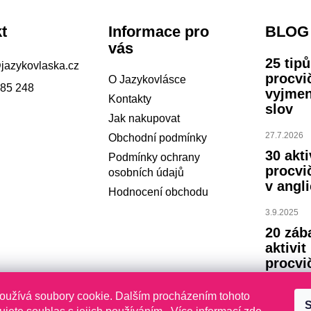
t
Informace pro
BLOG
vás
25 tip
@
jazykovlaska.cz
procvi
O Jazykovlásce
785 248
vyjme
Kontakty
slov
Jak nakupovat
27.7.2026
Obchodní podmínky
30 akti
Podmínky ochrany
procvi
osobních údajů
v angli
Hodnocení obchodu
3.9.2025
20 záb
aktivit
procvi
abece
oužívá soubory cookie. Dalším procházením tohoto
S
23.7.2024