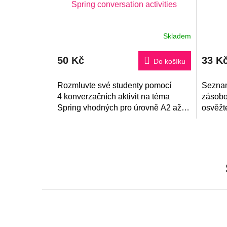
Spring conversation activities
Skladem
Průměrné
hodnocení
produktu
50 Kč
33 K
je
Do košíku
5,0
z
5
Rozmluvte své studenty pomocí
Seznam
hvězdiček.
4 konverzačních aktivit na téma
zásobo
Spring vhodných pro úrovně A2 až
osvěžt
B1. Součástí souboru je návod na
pomocí
použití a tipy k přípravě na...
angličt
aktivita 
Z
á
p