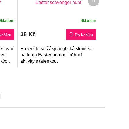
?
Easter scavenger hunt
produkt
Skladem
Skladem
Průměrné
hodnocení
produktu
35 Kč
je
košíku
Do košíku
5,0
z
 slovní
5
Procvičte se žáky anglická slovíčka
hvězdiček.
ave,
na téma Easter pomocí běhací
ckých
aktivity s tajenkou.
u