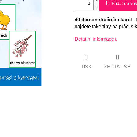
Přidat do koš
40 demonstračních karet
-
najdete také
tipy
na práci s
k
Detailní informace
TISK
ZEPTAT SE