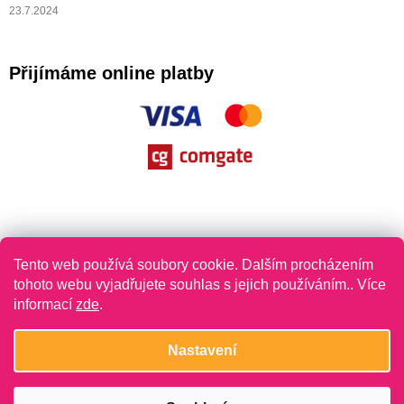
23.7.2024
Přijímáme online platby
Tento web používá soubory cookie. Dalším procházením
tohoto webu vyjadřujete souhlas s jejich používáním.. Více
informací
zde
.
Vytvořil Shoptet
Nastavení
Copyright 2026
Jazykovláska
. Všechna práva