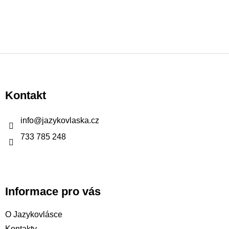
Z
á
p
Kontakt
a
t
info
@
jazykovlaska.cz
í
733 785 248
Informace pro vás
O Jazykovlásce
Kontakty