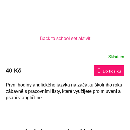
Back to school set aktivit
Skladem
Průměrné
hodnocení
produktu
40 Kč
je
Do košíku
5,0
z
5
První hodiny anglického jazyka na začátku školního roku
hvězdiček.
zábavně s pracovními listy, které využijete pro mluvení a
psaní v angličtině.