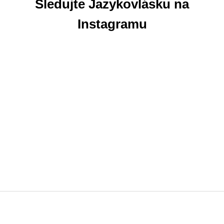
Sledujte Jazykovlásku na
Instagramu
Z
á