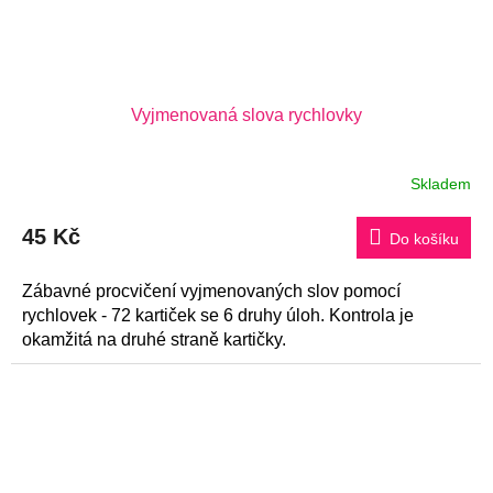
Vyjmenovaná slova rychlovky
Skladem
Průměrné
hodnocení
produktu
45 Kč
je
Do košíku
5,0
z
5
Zábavné procvičení vyjmenovaných slov pomocí
hvězdiček.
rychlovek - 72 kartiček se 6 druhy úloh. Kontrola je
okamžitá na druhé straně kartičky.