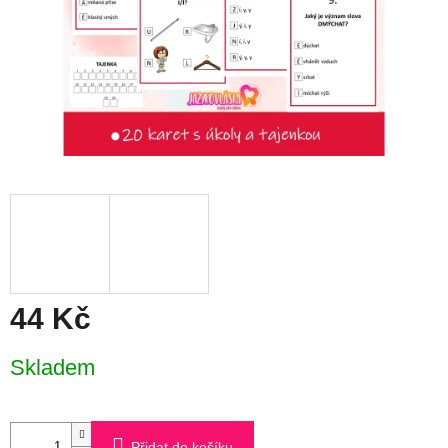
44 Kč
Měrná
Skladem
cena:
Přidat do košíku