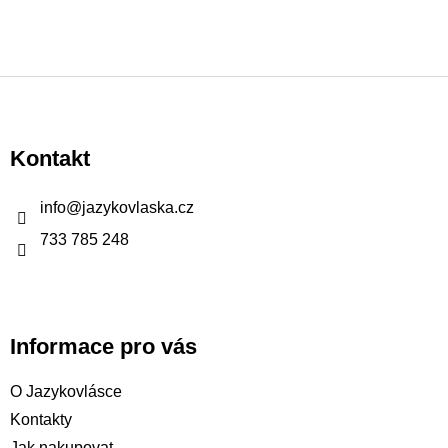
Z
á
p
Kontakt
a
t
info
@
jazykovlaska.cz
í
733 785 248
Informace pro vás
O Jazykovlásce
Kontakty
Jak nakupovat