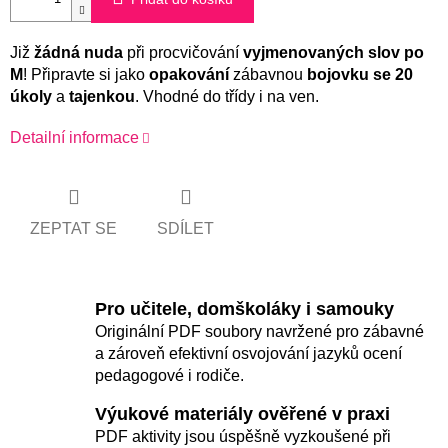
Již
žádná nuda
při procvičování
vyjmenovaných slov po
M
! Připravte si jako
opakování
zábavnou
bojovku se 20
úkoly
a
tajenkou
. Vhodné do třídy i na ven.
Detailní informace
ZEPTAT SE
SDÍLET
Pro učitele, domškoláky i samouky
Originální PDF soubory navržené pro zábavné
a zároveň efektivní osvojování jazyků ocení
pedagogové i rodiče.
Výukové materiály ověřené v praxi
PDF aktivity jsou úspěšně vyzkoušené při