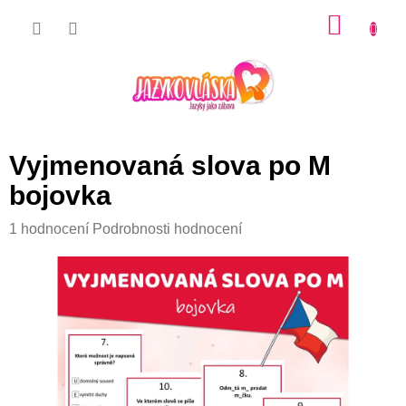
Přejít
NÁKU
na
KOŠÍK
obsah
Vyjmenovaná slova po M
bojovka
Průměrné
1 hodnocení
Podrobnosti hodnocení
hodnocení
produktu
je
5,0
z
5
hvězdiček.