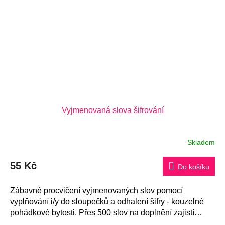
Vyjmenovaná slova šifrování
Skladem
Průměrné
hodnocení
produktu
55 Kč
je
Do košíku
5,0
z
5
Zábavné procvičení vyjmenovaných slov pomocí
hvězdiček.
vyplňování i/y do sloupečků a odhalení šifry - kouzelné
pohádkové bytosti. Přes 500 slov na doplnění zajistí
dokonalé procvičení...