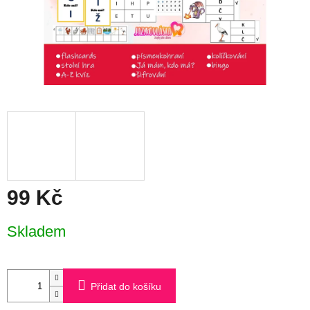
99 Kč
Měrná
Skladem
cena:
Přidat do košíku