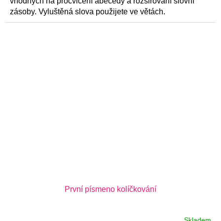
vhodných na procvičení abecedy a rozšiřování slovní
zásoby. Vyluštěná slova použijete ve větách.
První písmeno kolíčkování
Skladem
Průměrné