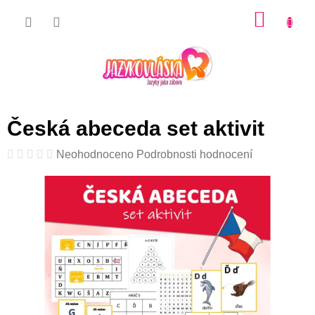
Přejít
NÁKU
na
KOŠÍK
obsah
Česká abeceda set aktivit
Průměrné
Neohodnoceno
Podrobnosti hodnocení
hodnocení
produktu
je
0,0
z
5
hvězdiček.