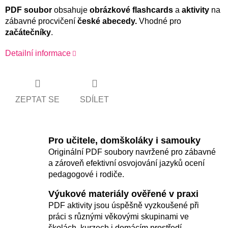
PDF soubor
obsahuje
obrázkové flashcards
a
aktivity
na
zábavné procvičení
české abecedy.
Vhodné pro
začátečníky
.
Detailní informace
ZEPTAT SE
SDÍLET
Pro učitele, domškoláky i samouky
Originální PDF soubory navržené pro zábavné
a zároveň efektivní osvojování jazyků ocení
pedagogové i rodiče.
Výukové materiály ověřené v praxi
PDF aktivity jsou úspěšně vyzkoušené při
práci s různými věkovými skupinami ve
školách, kurzech i domácím prostředí.