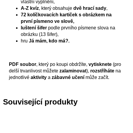
vlastní vyplnění,
A-Z kvíz
, který obsahuje
dvě hrací sady
,
72
kolíčkovacích kartiček s obrázkem na
první písmeno ve slově,
luštení šifer
podle prvního písmene slova na
obrázku (13 šifer),
hru
Já mám, kdo má?.
PDF soubor
, který po koupi obdržíte,
vytisknete
(pro
delší trvanlivost můžete
zalaminovat
),
rozstříháte
na
jednotlivé
aktivity
a
zábavné učení
může začít.
Související produkty