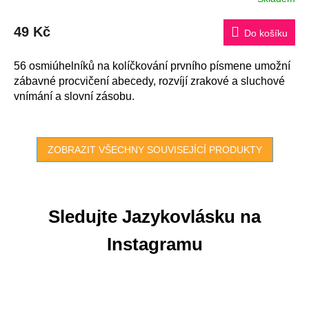
hodnocení
produktu
49 Kč
je
Do košíku
5,0
z
5
56 osmiúhelníků na kolíčkování prvního písmene umožní
hvězdiček.
zábavné procvičení abecedy, rozvíjí zrakové a sluchové
vnímání a slovní zásobu.
ZOBRAZIT VŠECHNY SOUVISEJÍCÍ PRODUKTY
Sledujte Jazykovlásku na
Instagramu