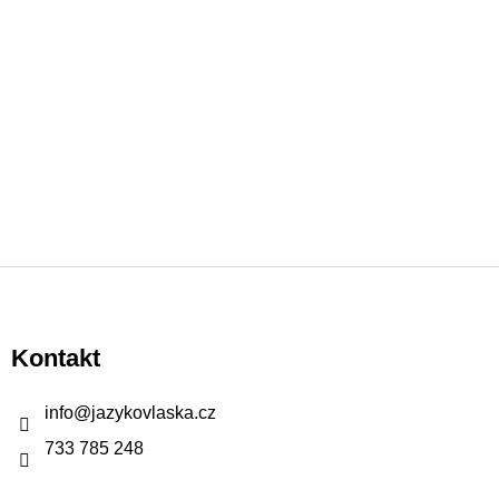
Z
á
p
Kontakt
a
t
info
@
jazykovlaska.cz
í
733 785 248