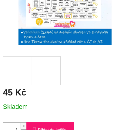
45 Kč
Měrná
Skladem
cena:
Přidat do košíku