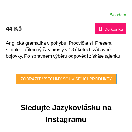
Skladem
Průměrné
hodnocení
produktu
44 Kč
je
Do košíku
5,0
z
5
Anglická gramatika v pohybu! Procvičte si Present
hvězdiček.
simple - přítomný čas prostý v 18 úkolech zábavné
bojovky. Po správném výběru odpovědí získáte tajenku!
ZOBRAZIT VŠECHNY SOUVISEJÍCÍ PRODUKTY
Sledujte Jazykovlásku na
Instagramu