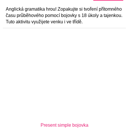
z
5
Anglická gramatika hrou! Zopakujte si tvoření přítomného
hvězdiček.
času průběhového pomocí bojovky s 18 úkoly a tajenkou.
Tuto aktivitu využijete venku i ve třídě.
Present simple bojovka