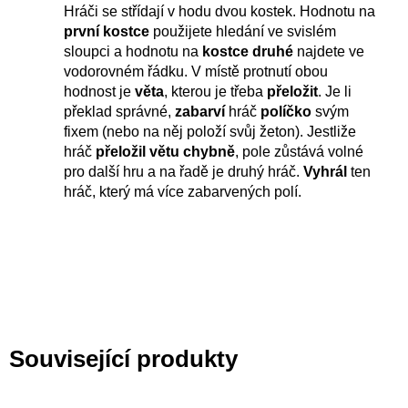
Hráči se střídají v hodu dvou kostek. Hodnotu na
první kostce
použijete hledání ve svislém
sloupci a hodnotu na
kostce druhé
najdete ve
vodorovném řádku. V místě protnutí obou
hodnost je
věta
, kterou je třeba
přeložit
. Je li
překlad správné,
zabarví
hráč
políčko
svým
fixem (nebo na něj položí svůj žeton). Jestliže
hráč
přeložil větu chybně
, pole zůstává volné
pro další hru a na řadě je druhý hráč.
Vyhrál
ten
hráč, který má více zabarvených polí.
Související produkty