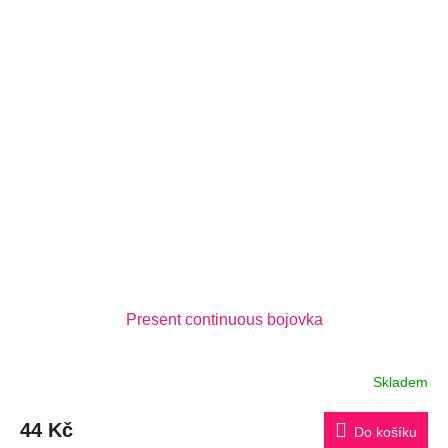
Present continuous bojovka
Skladem
Průměrné
hodnocení
produktu
44 Kč
je
Do košíku
5,0