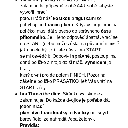
zalaminujte, připevněte obě A4 k sobě, abyste
vytvořili hrací
pole. Hráči hází
kostkou
a
figurkami
se
pohybují po
hracím plánu
. Když vstoupí hráč na
políčko, musí dát sloveso do správného
času
přítomného
. Je li jeho odpověď špatná, vrací se
na START (nebo může zůstat na původním místě
jak chcete být „zlí“, ale návrat na START
se mi osvědčil). Odpoví-li
správně
, postoupí na
dané políčko a hraje další hráč.
Výhercem
je
hráč,
který první projde polem FINISH. Pozor na
zákeřné políčko PRASÁTKO, jež Vás vrátí na
START vždy.
hra Throw the dice!
Stránku vytiskněte a
zalaminujte. Do každé dvojice je potřeba dát
jeden
hrací
plán
,
dvě hrací kostky
a
dva fixy
odlišných
barev (toto lze nahradit třeba žetony).
Pravidla: