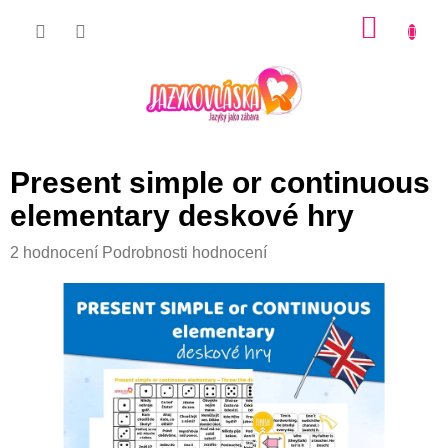
Přejít
NÁKU
na
KOŠÍK
obsah
Present simple or continuous
elementary deskové hry
Průměrné
2 hodnocení
Podrobnosti hodnocení
hodnocení
produktu
je
5,0
z
5
hvězdiček.