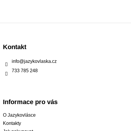
Z
á
p
Kontakt
a
t
info
@
jazykovlaska.cz
í
733 785 248
Informace pro vás
O Jazykovlásce
Kontakty