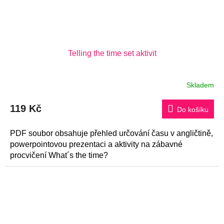
Telling the time set aktivit
Skladem
Průměrné
hodnocení
produktu
119 Kč
je
Do košíku
5,0
z
5
PDF soubor obsahuje přehled určování času v angličtině,
hvězdiček.
powerpointovou prezentaci a aktivity na zábavné
procvičení What´s the time?