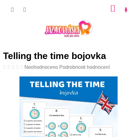
Přejít
NÁKU
na
KOŠÍK
obsah
Telling the time bojovka
Průměrné
Neohodnoceno
Podrobnosti hodnocení
hodnocení
produktu
je
0,0
z
5
hvězdiček.