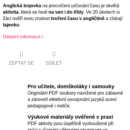
Anglická bojovka
na procvičení určování času je skvělá
aktivita
, která se hodí
na ven i do třídy
. Ve 20 úkolech si
žáci ověří svou znalost
tvoření času v angličtině
a získají
tajenku
.
Detailní informace
ZEPTAT SE
SDÍLET
Pro učitele, domškoláky i samouky
Originální PDF soubory navržené pro zábavné
a zároveň efektivní osvojování jazyků ocení
pedagogové i rodiče.
Výukové materiály ověřené v praxi
PDF aktivity jsou úspěšně vyzkoušené při
práci s různými věkovými skupinami ve