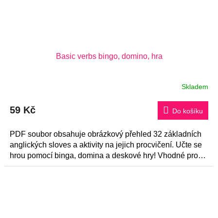
Basic verbs bingo, domino, hra
Skladem
Průměrné
hodnocení
produktu
59 Kč
je
Do košíku
5,0
z
5
PDF soubor obsahuje obrázkový přehled 32 základních
hvězdiček.
anglických sloves a aktivity na jejich procvičení. Učte se
hrou pomocí binga, domina a deskové hry! Vhodné pro
začátečníky.