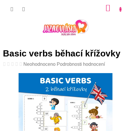
Přejít
NÁKU
na
KOŠÍK
obsah
Basic verbs běhací křížovky
Průměrné
Neohodnoceno
Podrobnosti hodnocení
hodnocení
produktu
je
0,0
z
5
hvězdiček.