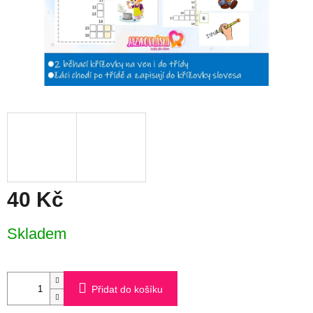
40 Kč
Měrná
Skladem
cena:
Přidat do košíku