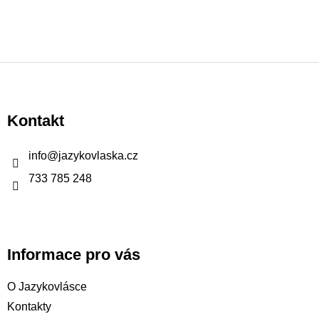
Z
á
p
Kontakt
a
t
info
@
jazykovlaska.cz
í
733 785 248
Informace pro vás
O Jazykovlásce
Kontakty