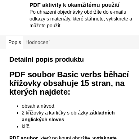
PDF aktivity k okamžitému použití
Po uhrazení objednávky obdržíte do e-mailu
odkazy s materiály, které stáhnete, vytisknete a
můžete použít.
Popis
Hodnocení
Detailní popis produktu
PDF soubor Basic verbs běhací
křížovky
obsahuje 15 stran, na
kterých najdete:
obsah a návod,
2 křížovky a kartičky s obrázky
základních
anglických sloves
,
klíč.
PDF soubor
, který po koupi obdržíte,
vytisknete.