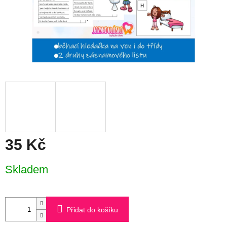
35 Kč
Měrná
Skladem
cena:
Přidat do košíku