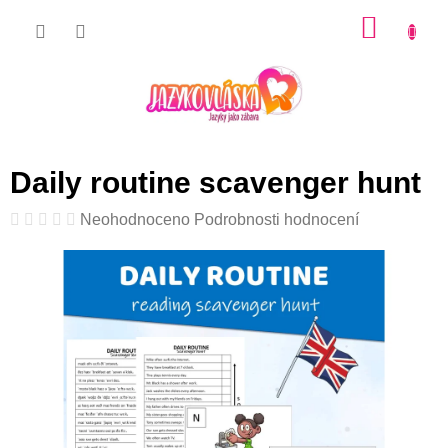
Přejít
NÁKU
na
KOŠÍK
obsah
Daily routine scavenger hunt
Průměrné
Neohodnoceno
Podrobnosti hodnocení
hodnocení
produktu
je
0,0
z
5
hvězdiček.