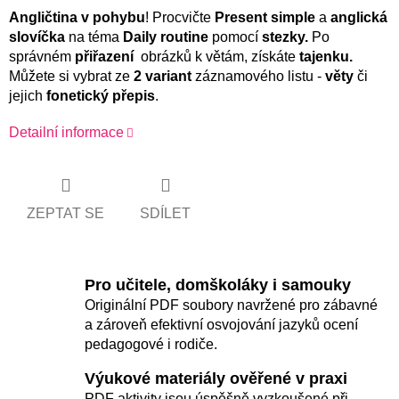
Angličtina
v pohybu
! Procvičte
Present simple
a
anglická
slovíčka
na téma
Daily routine
pomocí
stezky.
Po
správném
přiřazení
obrázků k větám, získáte
tajenku.
Můžete si vybrat ze
2 variant
záznamového listu -
věty
či
jejich
fonetický přepis
.
Detailní informace
ZEPTAT SE
SDÍLET
Pro učitele, domškoláky i samouky
Originální PDF soubory navržené pro zábavné
a zároveň efektivní osvojování jazyků ocení
pedagogové i rodiče.
Výukové materiály ověřené v praxi
PDF aktivity jsou úspěšně vyzkoušené při