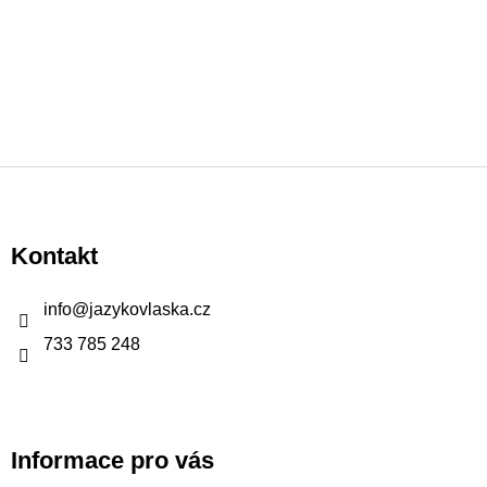
Z
á
p
Kontakt
a
t
info
@
jazykovlaska.cz
í
733 785 248
Informace pro vás