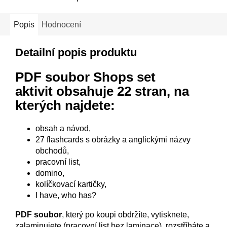
Popis
Hodnocení
Detailní popis produktu
PDF soubor Shops set
aktivit
obsahuje 22 stran, na
kterých najdete:
obsah a návod,
27 flashcards s obrázky a anglickými názvy
obchodů,
pracovní list,
domino,
kolíčkovací kartičky,
I have, who has?
PDF soubor
, který po koupi obdržíte, vytisknete,
zalaminujete (pracovní list bez laminace), rozstříháte a