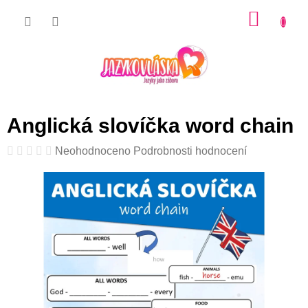
Přejít
NÁKU
na
KOŠÍK
obsah
Anglická slovíčka word chain
Průměrné
Neohodnoceno
Podrobnosti hodnocení
hodnocení
produktu
je
0,0
z
5
hvězdiček.