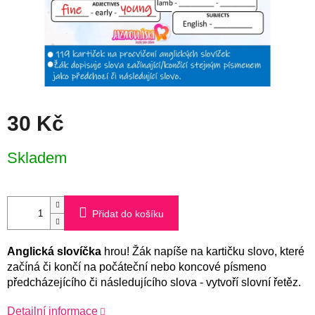
30 Kč
Měrná
Skladem
cena:
Přidat do košíku
Anglická slovíčka
hrou! Žák napíše na kartičku slovo, které
začíná či končí na počáteční nebo koncové písmeno
předcházejícího či následujícího slova - vytvoří slovní řetěz.
Detailní informace