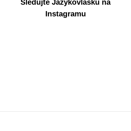
Sledujte Jazykovlásku na
Instagramu
Z
á