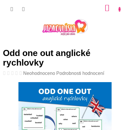
Přejít
NÁKU
na
KOŠÍK
obsah
Odd one out anglické
rychlovky
Průměrné
Neohodnoceno
Podrobnosti hodnocení
hodnocení
produktu
je
0,0
z
5
hvězdiček.