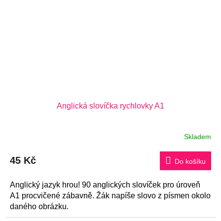
Anglická slovíčka rychlovky A1
Skladem
Průměrné
hodnocení
produktu
45 Kč
je
Do košíku
5,0
z
5
Anglický jazyk hrou! 90 anglických slovíček pro úroveň
hvězdiček.
A1 procvičené zábavně. Žák napíše slovo z písmen okolo
daného obrázku.