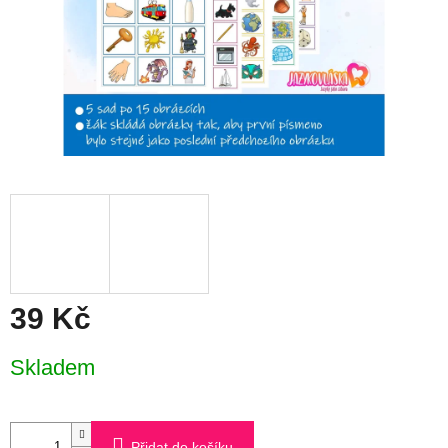
39 Kč
Měrná
Skladem
cena:
Přidat do košíku