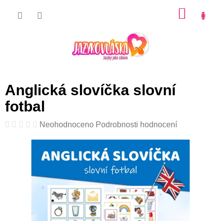
Přejít
NÁKU
na
KOŠÍK
obsah
Anglická slovíčka slovní
fotbal
Průměrné
Neohodnoceno
Podrobnosti hodnocení
hodnocení
produktu
je
0,0
z
5
hvězdiček.