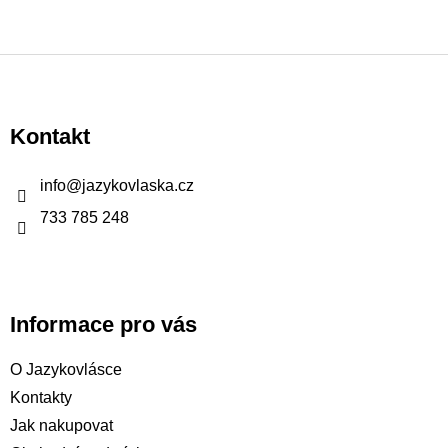
Z
á
p
Kontakt
a
t
info
@
jazykovlaska.cz
í
733 785 248
Informace pro vás
O Jazykovlásce
Kontakty
Jak nakupovat