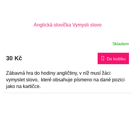
Anglická slovíčka Vymysli slovo
Skladem
Průměrné
hodnocení
produktu
30 Kč
je
Do košíku
5,0
z
5
Zábavná hra do hodiny angličtiny, v níž musí žáci
hvězdiček.
vymyslet slovo, které obsahuje písmeno na dané pozici
jako na kartičce.