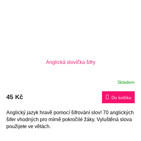
Anglická slovíčka šifry
Skladem
Průměrné
hodnocení
produktu
45 Kč
je
Do košíku
5,0
z
5
Anglický jazyk hravě pomocí šifrování slov! 70 anglických
hvězdiček.
šifer vhodných pro mírně pokročilé žáky. Vyluštěná slova
použijete ve větách.