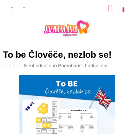
Přejít
NÁKU
na
KOŠÍK
obsah
To be Člověče, nezlob se!
Průměrné
Neohodnoceno
Podrobnosti hodnocení
hodnocení
produktu
je
0,0
z
5
hvězdiček.