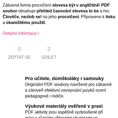
Zábavná forma procvičení
slovesa být v angličtině
!
PDF
soubor
obsahuje
přehled časování slovesa to be
a hru
Člověče, nezlob se!
na jeho
procvičení
. Připraveno k
tisku
a
okamžitému použití
.
Detailní informace
ZEPTAT SE
SDÍLET
Pro učitele, domškoláky i samouky
Originální PDF soubory navržené pro zábavné
a zároveň efektivní osvojování jazyků ocení
pedagogové i rodiče.
Výukové materiály ověřené v praxi
PDF aktivity jsou úspěšně vyzkoušené při
práci s různými věkovými skupinami ve