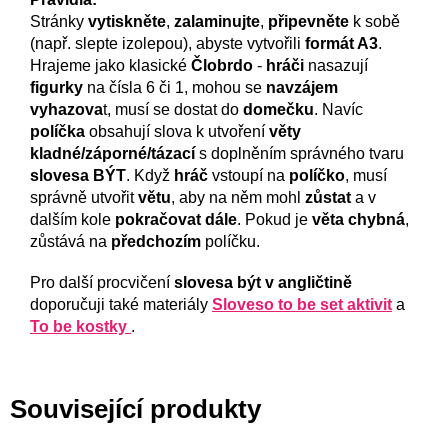
Stránky
vytiskněte
,
zalaminujte
,
připevněte
k sobě
(např. slepte izolepou), abyste vytvořili
formát A3
.
Hrajeme jako klasické
Člobrdo
-
hráči
nasazují
figurky
na čísla 6 či 1, mohou se
navzájem
vyhazova
t, musí se dostat do
domečku
. Navíc
políčka
obsahují slova k utvoření
věty
kladné/záporné/tázací
s doplněním správného tvaru
slovesa BÝT
. Když
hráč
vstoupí na
políčko
, musí
správně utvořit
větu
, aby na něm mohl
zůstat
a v
dalším kole
pokračovat
dále
. Pokud je
věta chybná
,
zůstává na
předchozím
políčku.
Pro další procvičení
slovesa být v angličtině
doporučuji také materiály
Sloveso to be set aktivit
a
To be kostky
.
Související produkty