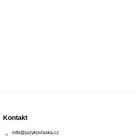
Z
á
p
Kontakt
a
t
info
@
jazykovlaska.cz