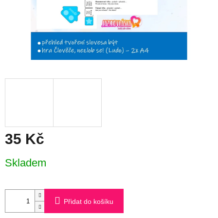
35 Kč
Měrná
Skladem
cena:
Přidat do košíku