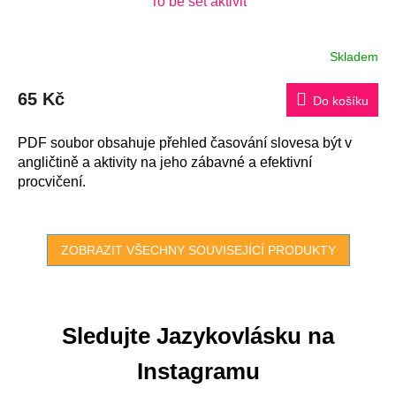
To be set aktivit
Skladem
Průměrné
hodnocení
produktu
65 Kč
je
Do košíku
5,0
z
5
PDF soubor obsahuje přehled časování slovesa být v
hvězdiček.
angličtině a aktivity na jeho zábavné a efektivní
procvičení.
ZOBRAZIT VŠECHNY SOUVISEJÍCÍ PRODUKTY
Sledujte Jazykovlásku na
Instagramu