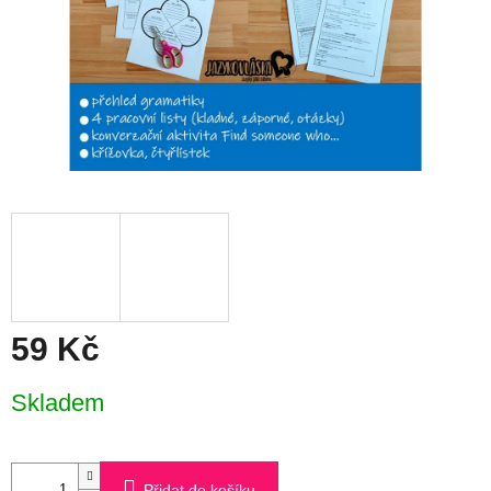
59 Kč
Měrná
Skladem
cena:
Přidat do košíku