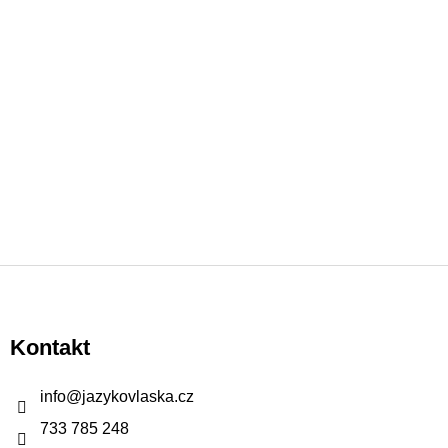
Z
á
p
Kontakt
a
t
info
@
jazykovlaska.cz
í
733 785 248