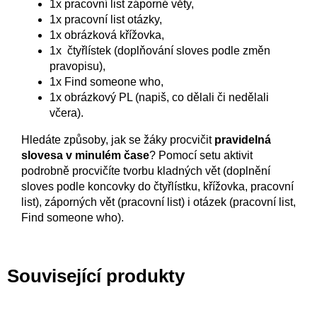
1x pracovní list záporné věty,
1x pracovní list otázky,
1x obrázková křížovka,
1x čtyřlístek (doplňování sloves podle změn
pravopisu),
1x Find someone who,
1x obrázkový PL (napiš, co dělali či nedělali
včera).
Hledáte způsoby, jak se žáky procvičit
pravidelná
slovesa v minulém čase
? Pomocí setu aktivit
podrobně procvičíte tvorbu kladných vět (doplnění
sloves podle koncovky do čtyřlístku, křížovka, pracovní
list), záporných vět (pracovní list) i otázek (pracovní list,
Find someone who).
Související produkty