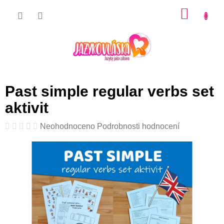
Přejít
NÁKU
na
KOŠÍK
obsah
Past simple regular verbs set
aktivit
Průměrné
Neohodnoceno
Podrobnosti hodnocení
hodnocení
produktu
je
0,0
z
5
hvězdiček.