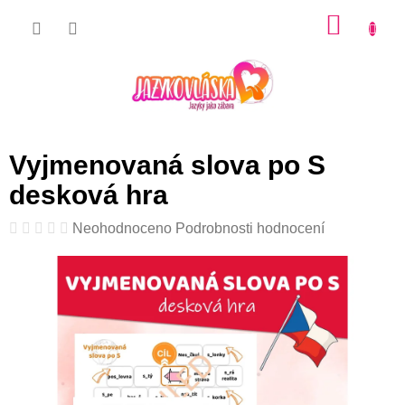
Přejít
NÁKU
na
KOŠÍK
obsah
Vyjmenovaná slova po S
desková hra
Průměrné
Neohodnoceno
Podrobnosti hodnocení
hodnocení
produktu
je
0,0
z
5
hvězdiček.