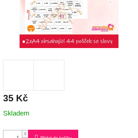
35 Kč
Měrná
Skladem
cena:
Přidat do košíku