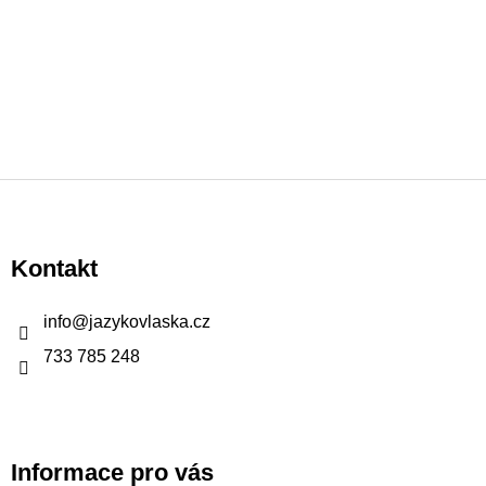
Z
á
p
Kontakt
a
t
info
@
jazykovlaska.cz
í
733 785 248
Informace pro vás