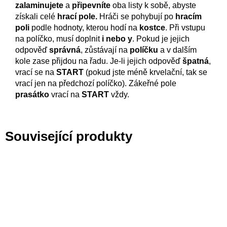
zalaminujete
a
připevníte
oba listy k sobě, abyste
získali celé
hrací pole.
Hráči se pohybují po
hracím
poli
podle hodnoty, kterou hodí na
kostce
. Při vstupu
na políčko, musí doplnit
i nebo y
. Pokud je jejich
odpověď
správná
, zůstávají na
políčku
a v dalším
kole zase přijdou na řadu. Je-li jejich odpověď
špatná
,
vrací se na
START
(pokud jste méně krvelační, tak se
vrací jen na předchozí políčko). Zákeřné pole
prasátko
vrací na
START
vždy.
Související produkty