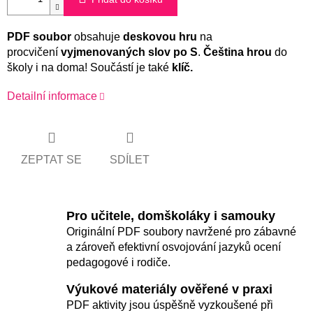
PDF soubor
obsahuje
deskovou hru
na
procvičení
vyjmenovaných slov po S
.
Čeština hrou
do
školy i na doma! Součástí je také
klíč.
Detailní informace
ZEPTAT SE
SDÍLET
Pro učitele, domškoláky i samouky
Originální PDF soubory navržené pro zábavné
a zároveň efektivní osvojování jazyků ocení
pedagogové i rodiče.
Výukové materiály ověřené v praxi
PDF aktivity jsou úspěšně vyzkoušené při