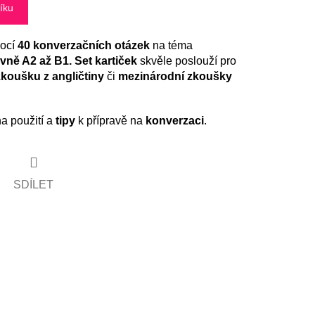
íku
mocí
40 konverzačních otázek
na téma
vně A2 až B1. Set kartiček
skvěle poslouží pro
zkoušku z angličtiny
či
mezinárodní zkoušky
a použití a
tipy
k přípravě na
konverzaci
.
SDÍLET