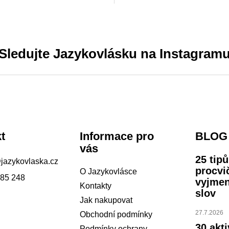
 B1 - B2. Součástí souboru je
které je třeba vymyslet rady.
a použití a tipy k přípravě...
Sledujte Jazykovlásku na Instagram
t
Informace pro
BLOG
vás
25 tip
@
jazykovlaska.cz
procvi
O Jazykovlásce
785 248
vyjme
Kontakty
slov
Jak nakupovat
27.7.2026
Obchodní podmínky
30 akti
Podmínky ochrany