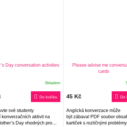
’s Day conversation activities
Please advise me conversa
cards
Skladem
č
45 Kč
Do košíku
Do 
vte své studenty
Anglická konverzace může
 konverzačních aktivit na
být zábava! PDF soubor obsa
other’s Day vhodných pro
kartiček s rozličnými problémy