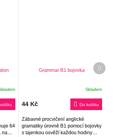
Další
tion
Grammar B1 bojovka
produkt
Skladem
Skladem
44 Kč
košíku
Do košíku
Zábavné procvičení anglické
huje 64
gramatiky úrovně B1 pomocí bojovky
, na
s tajenkou osvěží každou hodiny