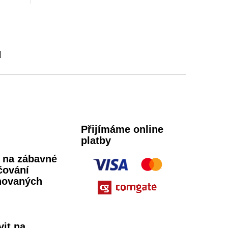
angličtiny.
u
Přijímáme online
platby
ů na zábavné
čování
novaných
vit na