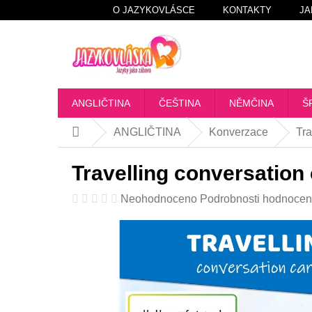
Přejít
O JAZYKOVLÁSCE
KONTAKTY
JA
na
obsah
ANGLIČTINA
ČEŠTINA
NĚMČINA
Š
ANGLIČTINA
Konverzace
Tra
Domů
Travelling conversation
Průměrné
Neohodnoceno
Podrobnosti hodnocen
hodnocení
produktu
je
0,0
z
5
hvězdiček.