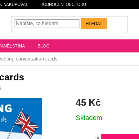
K NAKUPOVAT
HODNOCENÍ OBCHODU
HLEDAT
PANĚLŠTINA
BLOG
velling conversation cards
 cards
í
45 Kč
Měrná
Skladem
cena: