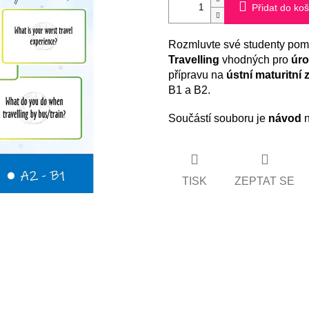
Přidat do koš
Rozmluvte své studenty po
Travelling
vhodných pro
úro
přípravu na
ústní maturitní 
B1 a B2.
Součástí souboru je
návod
n
TISK
ZEPTAT SE