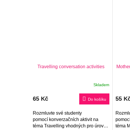
Travelling conversation activities
Mother
Skladem
Průměrné
hodnocení
produktu
65 Kč
55 K
je
Do košíku
5,0
z
5
Rozmluvte své studenty
Rozmlu
hvězdiček.
pomocí konverzačních aktivit na
pomocí
téma Travelling vhodných pro úrovně
téma M