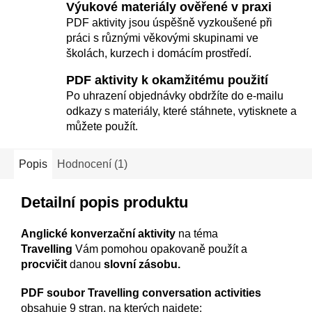
Výukové materiály ověřené v praxi
PDF aktivity jsou úspěšně vyzkoušené při
práci s různými věkovými skupinami ve
školách, kurzech i domácím prostředí.
PDF aktivity k okamžitému použití
Po uhrazení objednávky obdržíte do e-mailu
odkazy s materiály, které stáhnete, vytisknete a
můžete použít.
Popis
Hodnocení (1)
Detailní popis produktu
Anglické konverzační aktivity
na téma
Travelling
Vám pomohou opakovaně použít a
procvičit
danou
slovní zásobu.
PDF soubor Travelling conversation activities
obsahuje 9 stran, na kterých najdete: