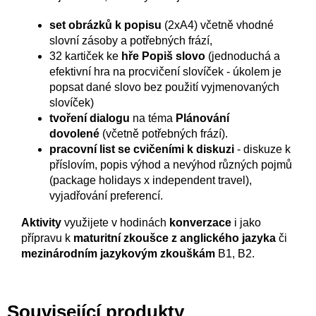
set obrázků k popisu
(2xA4) včetně vhodné
slovní zásoby a potřebných frází,
32 kartiček ke
hře Popiš slovo
(jednoduchá a
efektivní hra na procvičení slovíček - úkolem je
popsat dané slovo bez použití vyjmenovaných
slovíček)
tvoření dialogu
na téma
Plánování
dovolené
(včetně potřebných frází).
pracovní list se cvičeními k diskuzi
- diskuze k
příslovím, popis výhod a nevýhod různých pojmů
(package holidays x independent travel),
vyjadřování preferencí.
Aktivity
využijete v hodinách
konverzace
i jako
přípravu k
maturitní zkoušce z anglického jazyka
či
mezinárodním jazykovým zkouškám
B1, B2.
Související produkty