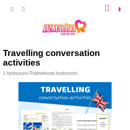
Přejít
NÁKU
na
KOŠÍK
obsah
Travelling conversation
activities
Průměrné
1 hodnocení
Podrobnosti hodnocení
hodnocení
produktu
je
5,0
z
5
hvězdiček.