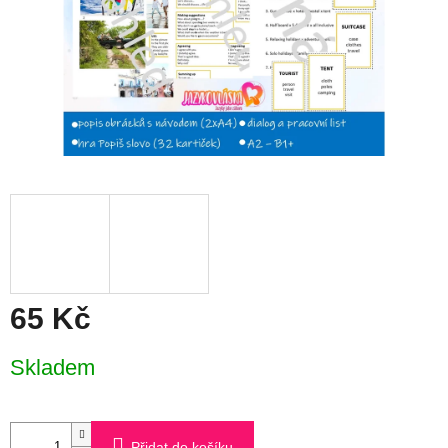
65 Kč
Měrná
Skladem
cena:
Přidat do košíku