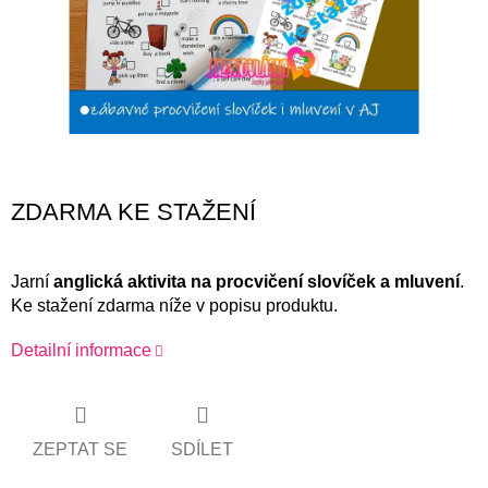
Měrná
ZDARMA KE STAŽENÍ
cena:
Jarní
anglická aktivita na procvičení slovíček a mluvení
.
Ke stažení zdarma níže v popisu produktu.
Detailní informace
ZEPTAT SE
SDÍLET