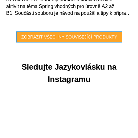
z
aktivit na téma Spring vhodných pro úrovně A2 až
5
hvězdiček.
B1. Součástí souboru je návod na použití a tipy k přípravě
na...
ZOBRAZIT VŠECHNY SOUVISEJÍCÍ PRODUKTY
Sledujte Jazykovlásku na
Instagramu