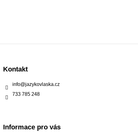
Z
á
p
Kontakt
a
t
info
@
jazykovlaska.cz
í
733 785 248
Informace pro vás