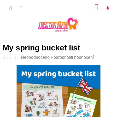
Přejít
NÁKU
na
KOŠÍK
obsah
My spring bucket list
Průměrné
Neohodnoceno
Podrobnosti hodnocení
hodnocení
produktu
je
0,0
z
5
hvězdiček.