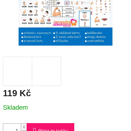
119 Kč
Měrná
Skladem
cena:
Přidat do košíku