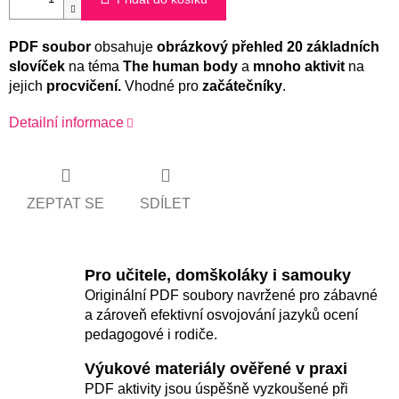
PDF soubor
obsahuje
obrázkový
přehled 20 základních
slovíček
na téma
The human body
a
mnoho aktivit
na
jejich
procvičení.
Vhodné pro
začátečníky
.
Detailní informace
ZEPTAT SE
SDÍLET
Pro učitele, domškoláky i samouky
Originální PDF soubory navržené pro zábavné
a zároveň efektivní osvojování jazyků ocení
pedagogové i rodiče.
Výukové materiály ověřené v praxi
PDF aktivity jsou úspěšně vyzkoušené při