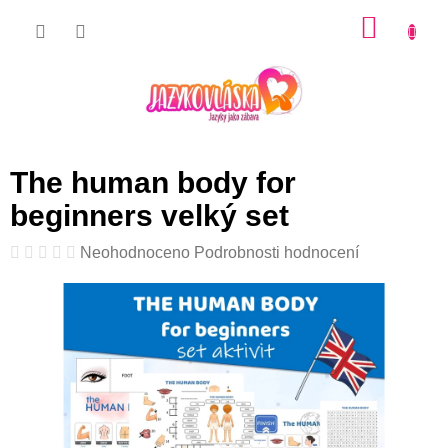
Přejít
NÁKU
na
KOŠÍK
obsah
The human body for
beginners velký set
Průměrné
Neohodnoceno
Podrobnosti hodnocení
hodnocení
produktu
je
0,0
z
5
hvězdiček.