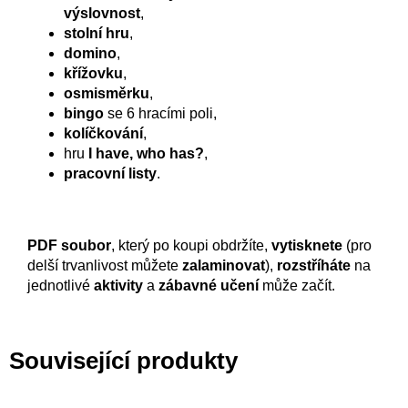
výslovnost
,
stolní hru
,
domino
,
křížovku
,
osmisměrku
,
bingo
se 6 hracími poli,
kolíčkování
,
hru
I have, who has?
,
pracovní listy
.
PDF soubor
, který po koupi obdržíte,
vytisknete
(pro
delší trvanlivost můžete
zalaminovat
),
rozstříháte
na
jednotlivé
aktivity
a
zábavné učení
může začít.
Související produkty