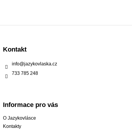
Z
á
p
Kontakt
a
t
info
@
jazykovlaska.cz
í
733 785 248
Informace pro vás
O Jazykovlásce
Kontakty