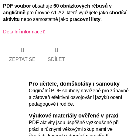
PDF soubor
obsahuje
60 obrázkových rébusů v
angličtině
pro úrovně A1-A2, které využijete jako
chodící
aktivitu
nebo samostatně jako
pracovní listy
.
Detailní informace
ZEPTAT SE
SDÍLET
Pro učitele, domškoláky i samouky
Originální PDF soubory navržené pro zábavné
a zároveň efektivní osvojování jazyků ocení
pedagogové i rodiče.
Výukové materiály ověřené v praxi
PDF aktivity jsou úspěšně vyzkoušené při
práci s různými věkovými skupinami ve
školách, kurzech i domácím prostředí.