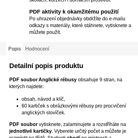
PDF aktivity k okamžitému použití
Po uhrazení objednávky obdržíte do e-mailu
odkazy s materiály, které stáhnete, vytisknete a
můžete použít.
Popis
Hodnocení
Detailní popis produktu
PDF soubor Anglické rébusy
obsahuje 9 stran, na
kterých najdete:
obsah, návod a klíč,
60 kartiček s obrázkovými rébusy pro procvičení
anglických slovíček.
PDF soubor
vytisknete, zalaminujete a rozstříháte na
jednotlivé kartičky
. Vyberete určitý počet a můžete je
rozmístit po třídě. Studenti
chodí
po místnosti a