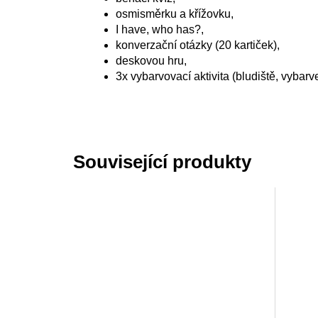
osmisměrku a křížovku,
I have, who has?,
konverzační otázky (20 kartiček),
deskovou hru,
3x vybarvovací aktivita (bludiště, vybar
Související produkty