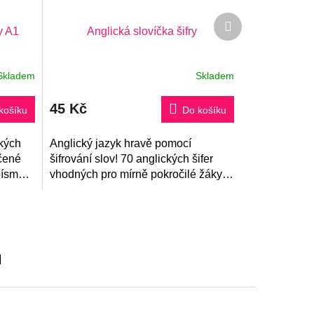
Další
y A1
Anglická slovíčka šifry
produkt
Skladem
Skladem
Průměrné
hodnocení
produktu
45 Kč
je
košíku
Do košíku
5,0
z
ckých
5
Anglický jazyk hravě pomocí
hvězdiček.
ičené
šifrování slov! 70 anglických šifer
písmen
vhodných pro mírně pokročilé žáky.
Vyluštěná slova použijete ve větách.
u