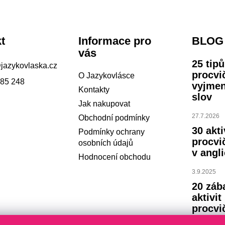
t
Informace pro
BLOG
vás
25 tip
@
jazykovlaska.cz
procvi
O Jazykovlásce
785 248
vyjme
Kontakty
slov
Jak nakupovat
27.7.2026
Obchodní podmínky
30 akti
Podmínky ochrany
procvi
osobních údajů
v angli
Hodnocení obchodu
3.9.2025
20 záb
aktivit
procvi
abece