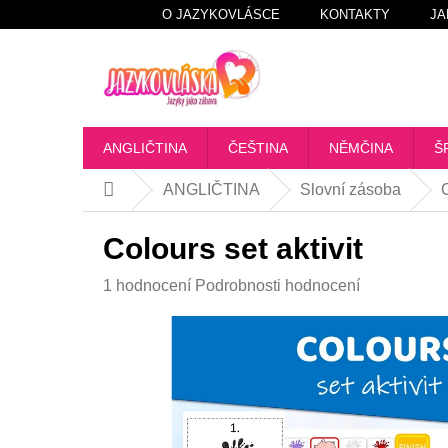
Přejít
O JAZYKOVLÁSCE
KONTAKTY
JA
na
obsah
ANGLIČTINA
ČEŠTINA
NĚMČINA
Š
ANGLIČTINA
Slovní zásoba
C
Domů
Colours set aktivit
Průměrné
1 hodnocení
Podrobnosti hodnocení
hodnocení
produktu
je
5,0
z
5
hvězdiček.