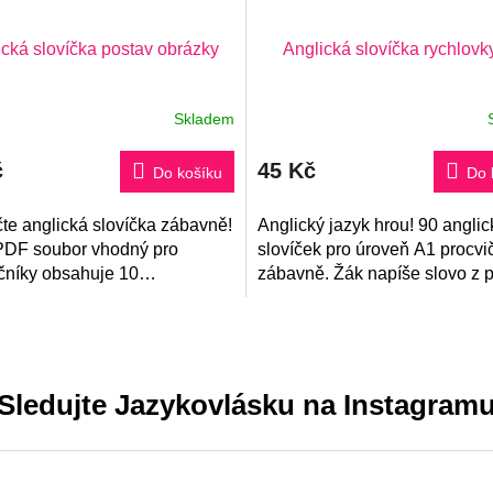
ická slovíčka postav obrázky
Anglická slovíčka rychlovk
Skladem
Průměrné
hodnocení
produktu
č
45 Kč
je
Do košíku
Do 
5,0
z
čte anglická slovíčka zábavně!
5
Anglický jazyk hrou! 90 angli
hvězdiček.
PDF soubor vhodný pro
slovíček pro úroveň A1 procv
čníky obsahuje 10
zábavně. Žák napíše slovo z 
ckých okruhů na kartičkách.
okolo daného obrázku.
ým přiložením slovíček na
 vznikne...
Sledujte Jazykovlásku na Instagram