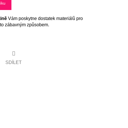
íku
tině
Vám poskytne dostatek materiálů pro
a to zábavným způsobem.
SDÍLET