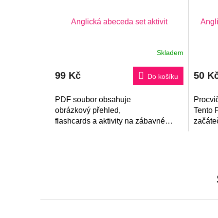
Anglická abeceda set aktivit
Angl
Skladem
99 Kč
50 K
Do košíku
PDF soubor obsahuje
Procvi
obrázkový přehled,
Tento 
flashcards a aktivity na zábavné
začáte
procvičení anglické
temati
abecedy. Vhodné pro začátečníky.
Správn
obrázky
Z