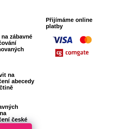
Přijímáme online
platby
ů na zábavné
čování
novaných
vit na
čení abecedy
čtině
avných
 na
čení české
dy