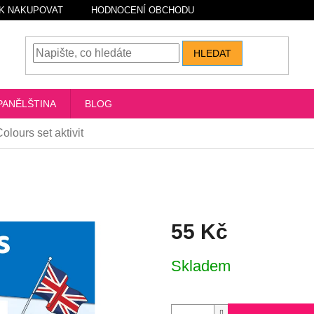
K NAKUPOVAT
HODNOCENÍ OBCHODU
HLEDAT
PANĚLŠTINA
BLOG
olours set aktivit
55 Kč
Měrná
Skladem
cena: