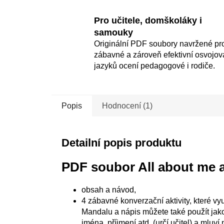
Pro učitele, domškoláky i
samouky
Originální PDF soubory navržené pr
zábavné a zároveň efektivní osvojov
jazyků ocení pedagogové i rodiče.
Popis
Hodnocení (1)
Detailní popis produktu
PDF soubor All about me a
obsah a návod,
4 zábavné konverzační aktivity, které vy
Mandalu a nápis můžete také použít jako
jména, příjmení atd. (určí učitel) a mluv