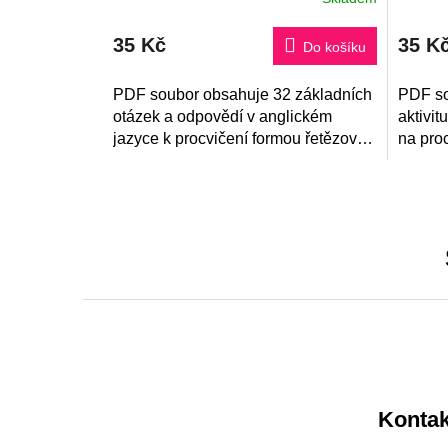
35 Kč
35 K
Do košíku
PDF soubor obsahuje 32 základních
PDF so
otázek a odpovědí v anglickém
aktivit
jazyce k procvičení formou řetězové
na pro
hry na principu I have, who has?
otázek
hlásko
Z
á
p
a
Kontak
t