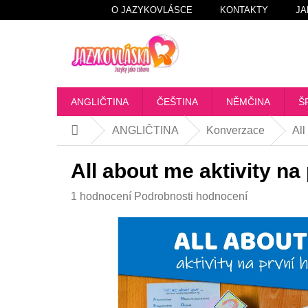
Přejít
O JAZYKOVLÁSCE
KONTAKTY
JA
na
obsah
ANGLIČTINA
ČEŠTINA
NĚMČINA
Š
ANGLIČTINA
Konverzace
All
Domů
All about me aktivity na
Průměrné
1 hodnocení
Podrobnosti hodnocení
hodnocení
produktu
je
5,0
z
5
hvězdiček.