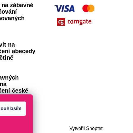
ů na zábavné
čování
novaných
vit na
čení abecedy
čtině
avných
 na
čení české
dy
ouhlasím
Vytvořil Shoptet