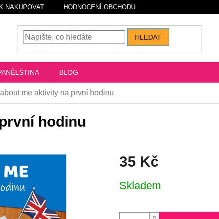
K NAKUPOVAT
HODNOCENÍ OBCHODU
HLEDAT
PANĚLŠTINA
BLOG
 about me aktivity na první hodinu
 první hodinu
35 Kč
Měrná
Skladem
cena: