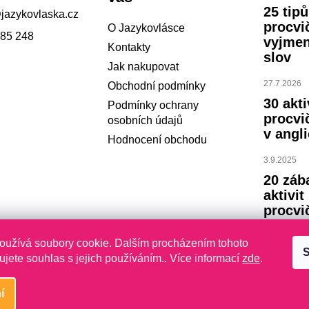
25 tip
@
jazykovlaska.cz
procvi
O Jazykovlásce
785 248
vyjme
Kontakty
slov
Jak nakupovat
27.7.2026
Obchodní podmínky
30 akti
Podmínky ochrany
procvi
osobních údajů
v angli
Hodnocení obchodu
3.9.2025
20 záb
aktivit
procvi
abece
oužívá soubory cookie. Dalším procházením tohoto
S
23.7.2024
jete souhlas s jejich používáním.. Více informací
zde
.
í
yhrazena.