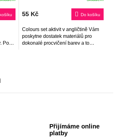
hodnocení
produktu
55 Kč
je
košíku
Do košíku
5,0
z
5
Colours set aktivit v angličtině Vám
hvězdiček.
poskytne dostatek materiálů pro
. Po
dokonalé procvičení barev a to
h
zábavným způsobem.
u
Přijímáme online
platby