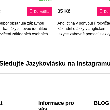
č
35 Kč
Do košíku
Do 
ubor obsahuje zábavnou
Angličtina v pohybu! Procvičte
u - kartičky s novou identitou -
základní otázky v anglickém
cvičení základních osobních
jazyce zábavně pomocí stezky
 a odpovědí včetně
správném přiřazení správnýc
vání.
odpovědí k otázkám, získáte...
Sledujte Jazykovlásku na Instagram
t
Informace pro
BLOG
vás