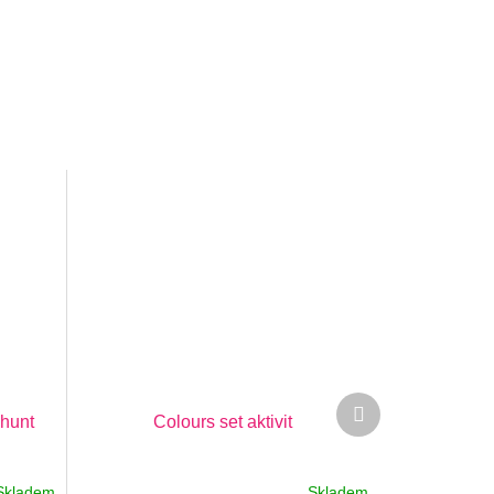
Další
 hunt
Colours set aktivit
produkt
Skladem
Skladem
Průměrné