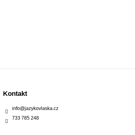
Z
á
p
Kontakt
a
t
info
@
jazykovlaska.cz
í
733 785 248