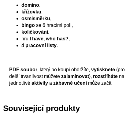
domino
,
křížovku
,
osmisměrku
,
bingo
se 6 hracími poli,
kolíčkování
,
hru
I have, who has?
,
4 pracovní listy
.
PDF soubor
, který po koupi obdržíte,
vytisknete
(pro
delší trvanlivost můžete
zalaminovat
),
rozstříháte
na
jednotlivé
aktivity
a
zábavné učení
může začít.
Související produkty