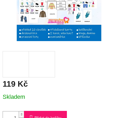
119 Kč
Měrná
Skladem
cena:
Přidat do košíku