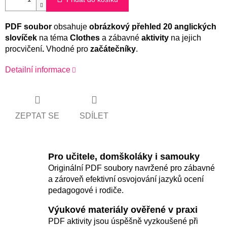
PDF soubor
obsahuje
obrázkový
přehled 20 anglických
slovíček
na téma
Clothes
a zábavné
aktivity
na jejich
procvičení
.
Vhodné pro
začátečníky
.
Detailní informace
ZEPTAT SE
SDÍLET
Pro učitele, domškoláky i samouky
Originální PDF soubory navržené pro zábavné
a zároveň efektivní osvojování jazyků ocení
pedagogové i rodiče.
Výukové materiály ověřené v praxi
PDF aktivity jsou úspěšně vyzkoušené při