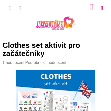
Přejít
NÁKU
na
KOŠÍK
obsah
Clothes set aktivit pro
začátečníky
Průměrné
1 hodnocení
Podrobnosti hodnocení
hodnocení
produktu
je
5,0
z
5
hvězdiček.