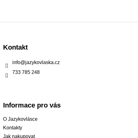
Z
á
p
Kontakt
a
t
info
@
jazykovlaska.cz
í
733 785 248
Informace pro vás
O Jazykovlásce
Kontakty
Jak nakupovat