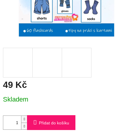
49 Kč
Měrná
Skladem
cena:
Přidat do košíku