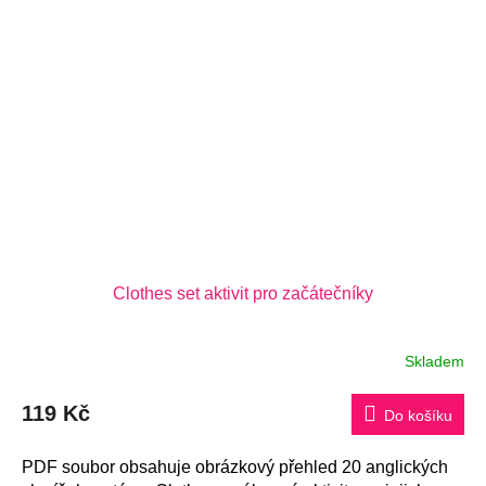
Clothes set aktivit pro začátečníky
Skladem
Průměrné
hodnocení
produktu
119 Kč
je
Do košíku
5,0
z
5
PDF soubor obsahuje obrázkový přehled 20 anglických
hvězdiček.