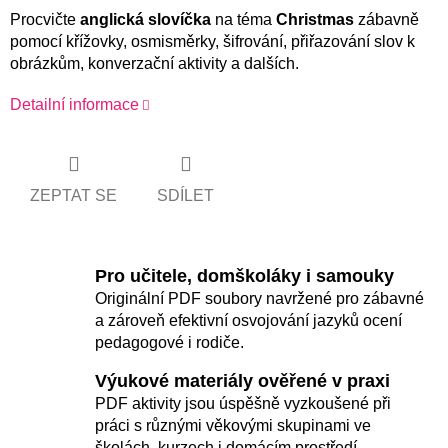
Procvičte
anglická slovíčka
na téma
Christmas
zábavně
pomocí křížovky, osmisměrky, šifrování, přiřazování slov k
obrázkům, konverzační aktivity a dalších.
Detailní informace
ZEPTAT SE
SDÍLET
Pro učitele, domškoláky i samouky
Originální PDF soubory navržené pro zábavné
a zároveň efektivní osvojování jazyků ocení
pedagogové i rodiče.
Výukové materiály ověřené v praxi
PDF aktivity jsou úspěšně vyzkoušené při
práci s různými věkovými skupinami ve
školách, kurzech i domácím prostředí.