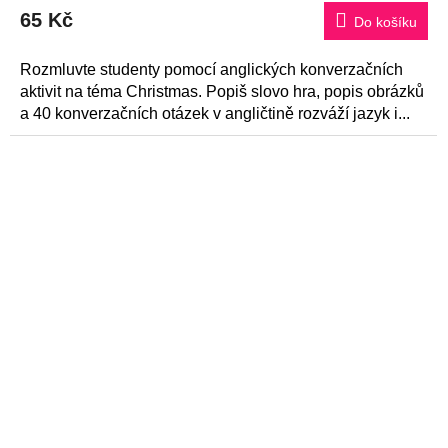
produktu
65 Kč
je
Do košíku
5,0
z
5
Rozmluvte studenty pomocí anglických konverzačních
hvězdiček.
aktivit na téma Christmas. Popiš slovo hra, popis obrázků
a 40 konverzačních otázek v angličtině rozváží jazyk i...