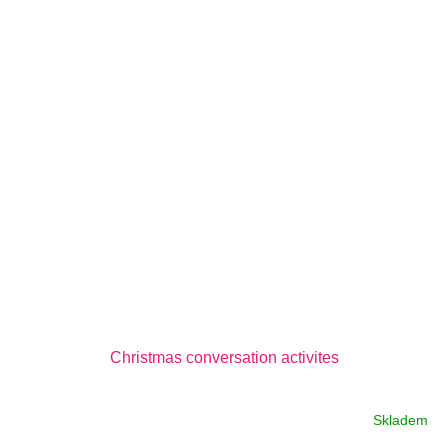
Christmas conversation activites
Skladem
Průměrné
hodnocení