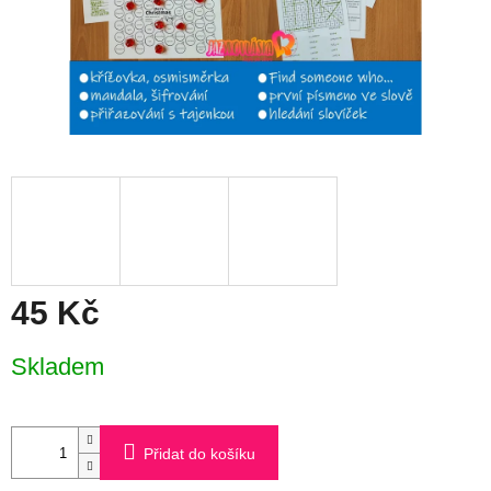
45 Kč
Měrná
Skladem
cena:
Přidat do košíku