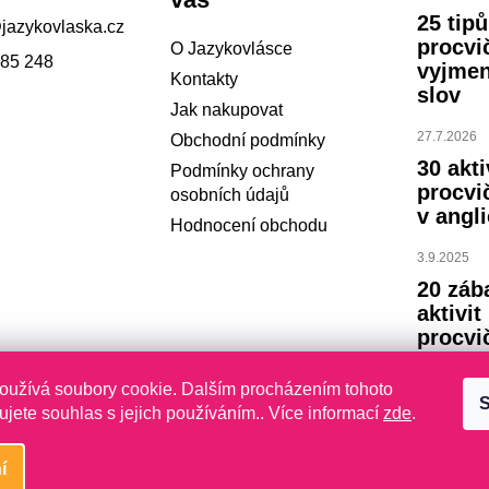
25 tip
@
jazykovlaska.cz
procvi
O Jazykovlásce
785 248
vyjme
Kontakty
slov
Jak nakupovat
27.7.2026
Obchodní podmínky
30 akti
Podmínky ochrany
procvi
osobních údajů
v angli
Hodnocení obchodu
3.9.2025
20 záb
aktivit
procvi
abece
oužívá soubory cookie. Dalším procházením tohoto
S
23.7.2024
jete souhlas s jejich používáním.. Více informací
zde
.
í
yhrazena.