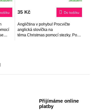
Skladem
Skladem
35 Kč
košíku
Do košíku
h
Angličtina v pohybu! Procvičte
omocí
anglická slovíčka na
se
téma Christmas pomocí stezky. Po
správném přiřazení obrázků ke
 je
slovům, získáte tajenku. Můžete si
vybrat ze 2...
u
Přijímáme online
platby