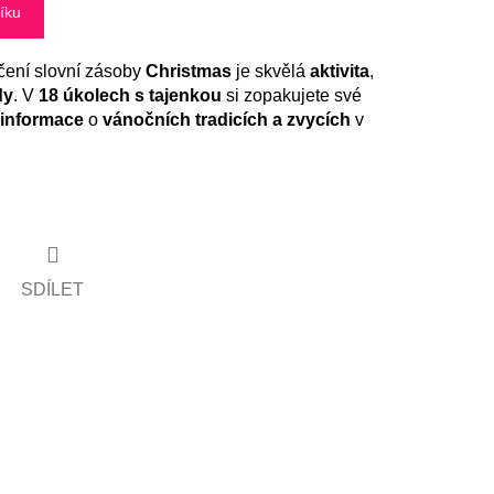
íku
čení slovní zásoby
Christmas
je skvělá
aktivita
,
dy
. V
18
úkolech s tajenkou
si zopakujete své
informace
o
vánočních tradicích a zvycích
v
SDÍLET