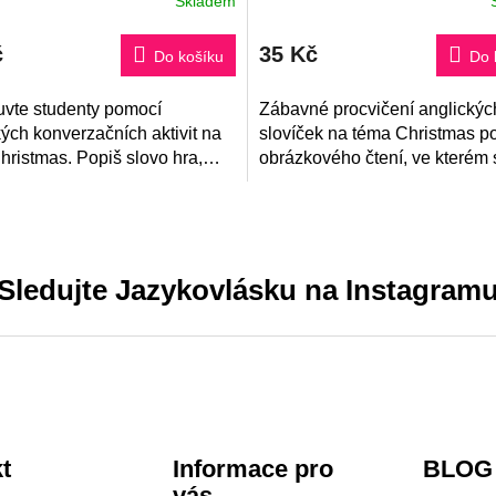
Skladem
rné
ení
tu
č
35 Kč
Do košíku
Do 
vte studenty pomocí
Zábavné procvičení anglickýc
ček.
ých konverzačních aktivit na
slovíček na téma Christmas p
hristmas. Popiš slovo hra,
obrázkového čtení, ve kterém 
obrázků a 40 konverzačních
dozvíte spoustu informací o
v angličtině rozváží jazyk i...
anglických Vánocích. Součástí
také obrázkový...
Sledujte Jazykovlásku na Instagram
t
Informace pro
BLOG
vás