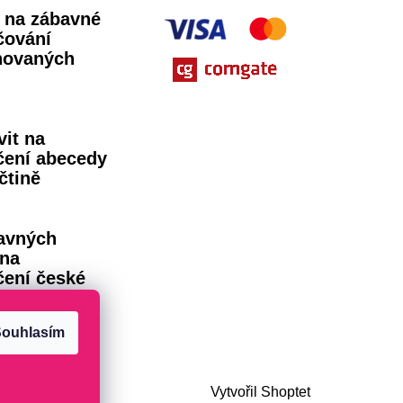
ů na zábavné
čování
novaných
vit na
čení abecedy
čtině
avných
 na
čení české
dy
ouhlasím
Vytvořil Shoptet