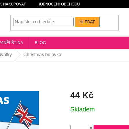
K NAKUPOVAT
HODNOCENÍ OBCHODU
HLEDAT
PANĚLŠTINA
BLOG
Svátky
Christmas bojovka
44 Kč
Měrná
Skladem
cena: