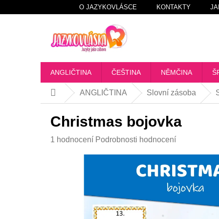
Přejít
O JAZYKOVLÁSCE
KONTAKTY
JA
na
obsah
ANGLIČTINA
ČEŠTINA
NĚMČINA
Š
ANGLIČTINA
Slovní zásoba
Domů
Christmas bojovka
Průměrné
1 hodnocení
Podrobnosti hodnocení
hodnocení
produktu
je
5,0
z
5
hvězdiček.