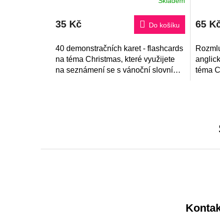
Skladem
Průmě
hodnoc
produk
35 Kč
65 K
je
Do košíku
5,0
z
40 demonstračních karet - flashcards
5
Rozmlu
hvězdi
na téma Christmas, které využijete
anglick
na seznámení se s vánoční slovní
téma C
zásobou v angličtině. V pdf souboru
popis 
najdete také tipy na práci s...
otázek 
Z
á
p
a
Kontak
t