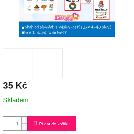
35 Kč
Měrná
Skladem
cena:
Přidat do košíku