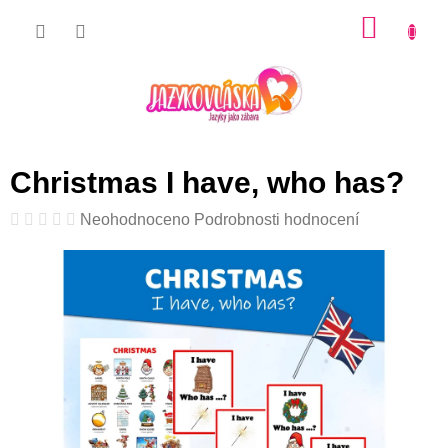
Přejít
NÁKU
na
KOŠÍK
obsah
Christmas I have, who has?
Průměrné
Neohodnoceno
Podrobnosti hodnocení
hodnocení
produktu
je
0,0
z
5
hvězdiček.