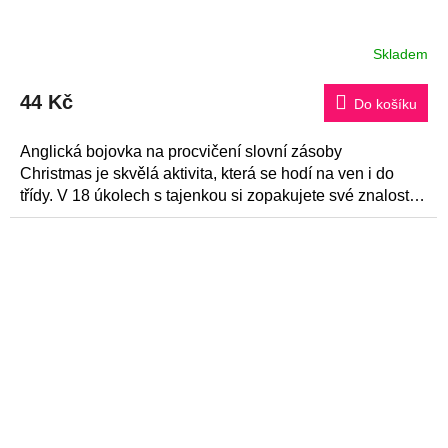
Skladem
Průměrné
hodnocení
produktu
44 Kč
je
Do košíku
5,0
z
5
Anglická bojovka na procvičení slovní zásoby
hvězdiček.
Christmas je skvělá aktivita, která se hodí na ven i do
třídy. V 18 úkolech s tajenkou si zopakujete své znalosti a
dozvíte také...