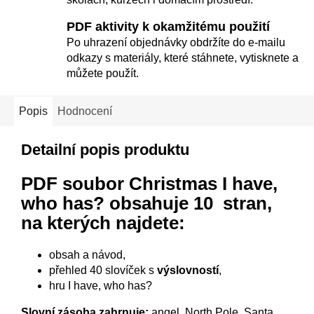
PDF aktivity k okamžitému použití
Po uhrazení objednávky obdržíte do e-mailu
odkazy s materiály, které stáhnete, vytisknete a
můžete použít.
Popis
Hodnocení
Detailní popis produktu
PDF soubor Christmas I have,
who has?
obsahuje 10 stran,
na kterých najdete:
obsah a návod,
přehled 40 slovíček s
výslovností
,
hru I have, who has?
Slovní zásoba zahrnuje:
angel, North Pole, Santa