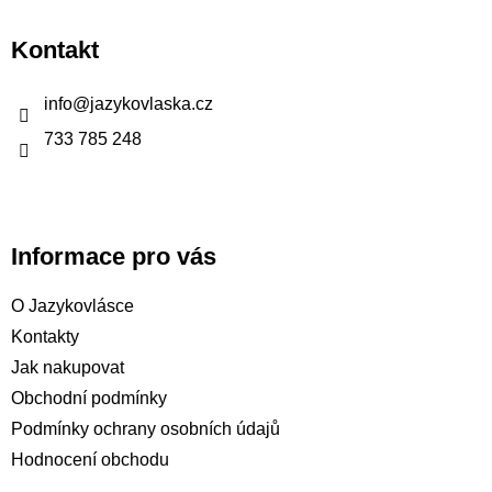
á
p
Kontakt
a
t
info
@
jazykovlaska.cz
í
733 785 248
Informace pro vás
O Jazykovlásce
Kontakty
Jak nakupovat
Obchodní podmínky
Podmínky ochrany osobních údajů
Hodnocení obchodu