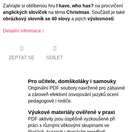
Zahrajte si oblíbenou hru
I have, who has?
na procvičení
anglických slovíček
na téma
Christmas
. Součástí je také
obrázkový slovník se 40 slovy
a jejich
výslovností
.
Detailní informace
ZEPTAT SE
SDÍLET
Pro učitele, domškoláky i samouky
Originální PDF soubory navržené pro zábavné
a zároveň efektivní osvojování jazyků ocení
pedagogové i rodiče.
Výukové materiály ověřené v praxi
PDF aktivity jsou úspěšně vyzkoušené při
práci s různými věkovými skupinami ve
školách, kurzech i domácím prostředí.