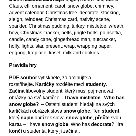
Claus, elf, ornament, carol, snow globe, chimney,
advent calendar, Christmas tree, decorate, stocking,
sleigh, reindeer, Christmas card, nativity scene,
sparkler, Christmas pudding, turkey, mistletoe, wreath,
bow, Christmas cracker, bells, jingle bells, poinsettia,
candle, candy cane, gingerbread man, nutcracker,
holly, lights, star, present, wrap, wrapping paper,
eggnog, fireplace, tinsel, milk and cookies.
Pravidla hry
PDF soubor
vytiskněte, zalaminujte a
rozstříhejte.
Kartičky
rozdělte mezi
studenty
.
Začíná
libovolný student, který musí pojmenovat
obrázky na své kartičce -
I have mistletoe
.
Who has
snow globe?
– Ostatní studenti hledají na svých
kartičkách obrázek slova
snow globe
. Ten
student
,
který
najde
obrázek slova
snow globe
,
přečte
svou
kartu
. – I have
snow globe
. Who has
decorate
? Hra
končí
u studenta, který ji začínal.