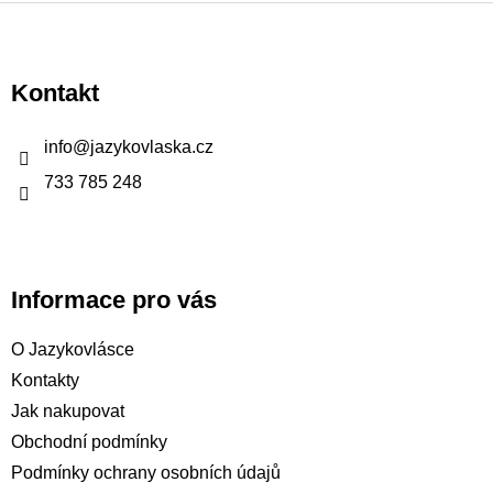
Z
á
p
Kontakt
a
t
info
@
jazykovlaska.cz
í
733 785 248
Informace pro vás
O Jazykovlásce
Kontakty
Jak nakupovat
Obchodní podmínky
Podmínky ochrany osobních údajů