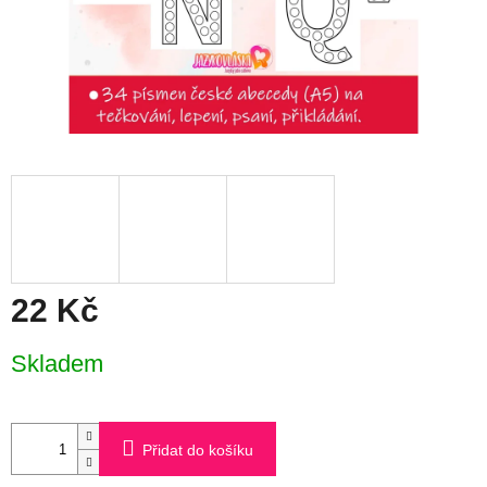
22 Kč
Měrná
Skladem
cena:
Přidat do košíku