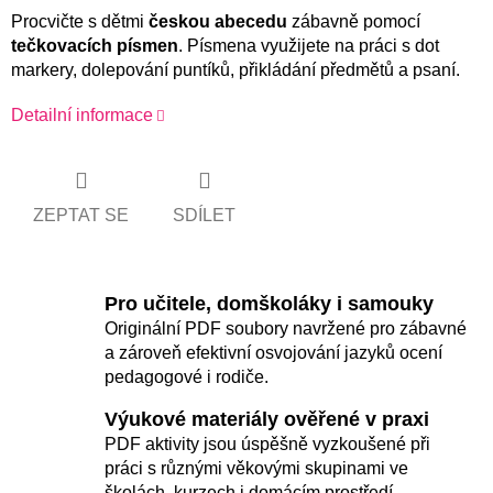
Procvičte s dětmi
českou
abecedu
zábavně pomocí
tečkovacích písmen
. Písmena využijete na práci s dot
markery, dolepování puntíků, přikládání předmětů a psaní.
Detailní informace
ZEPTAT SE
SDÍLET
Pro učitele, domškoláky i samouky
Originální PDF soubory navržené pro zábavné
a zároveň efektivní osvojování jazyků ocení
pedagogové i rodiče.
Výukové materiály ověřené v praxi
PDF aktivity jsou úspěšně vyzkoušené při
práci s různými věkovými skupinami ve
školách, kurzech i domácím prostředí.