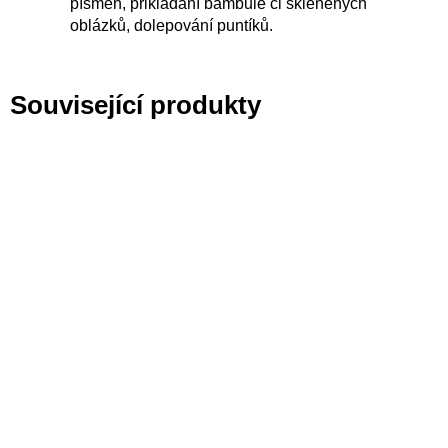
písmen, přikládání bambule či skleněných
oblázků, dolepování puntíků.
Související produkty