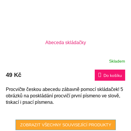
Abeceda skládačky
Skladem
Průměrné
hodnocení
produktu
49 Kč
je
Do košíku
5,0
z
5
Procvičte českou abecedu zábavně pomocí skládaček! 5
hvězdiček.
obrázků na poskládání procvičí první písmeno ve slově,
tiskací i psací písmena.
ZOBRAZIT VŠECHNY SOUVISEJÍCÍ PRODUKTY