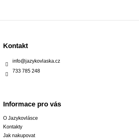
Z
á
p
Kontakt
a
t
info
@
jazykovlaska.cz
í
733 785 248
Informace pro vás
O Jazykovlásce
Kontakty
Jak nakupovat