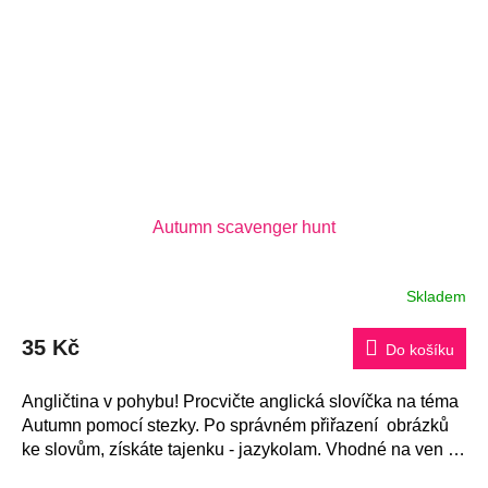
Autumn scavenger hunt
Skladem
35 Kč
Do košíku
Angličtina v pohybu! Procvičte anglická slovíčka na téma
Autumn pomocí stezky. Po správném přiřazení obrázků
ke slovům, získáte tajenku - jazykolam. Vhodné na ven i
do třídy.