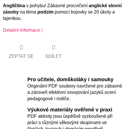
Angličtina
v pohybu! Zábavné procvičení
anglické slovní
zásoby
na téma
podzim
pomocí bojovky se 20 úkoly a
tajenkou.
Detailní informace
ZEPTAT SE
SDÍLET
Pro učitele, domškoláky i samouky
Originální PDF soubory navržené pro zábavné
a zároveň efektivní osvojování jazyků ocení
pedagogové i rodiče.
Výukové materiály ověřené v praxi
PDF aktivity jsou úspěšně vyzkoušené při
práci s různými věkovými skupinami ve
školách, kurzech i domácím prostředí.