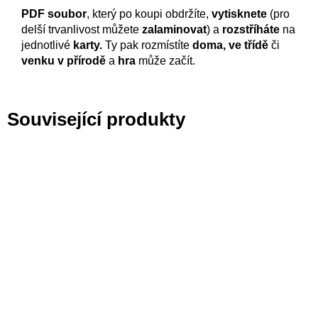
PDF soubor
, který po koupi obdržíte,
vytisknete
(pro
delší trvanlivost můžete
zalaminovat
) a
rozstříháte
na
jednotlivé
karty.
Ty pak rozmístíte
doma, ve třídě
či
venku v přírodě
a
hra
může začít.
Související produkty