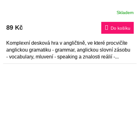
Skladem
Průměrné
hodnocení
produktu
89 Kč
je
Do košíku
5,0
z
5
Komplexní desková hra v angličtině, ve které procvičíte
hvězdiček.
anglickou gramatiku - grammar, anglickou slovní zásobu
- vocabulary, mluvení - speaking a znalosti reálií -...