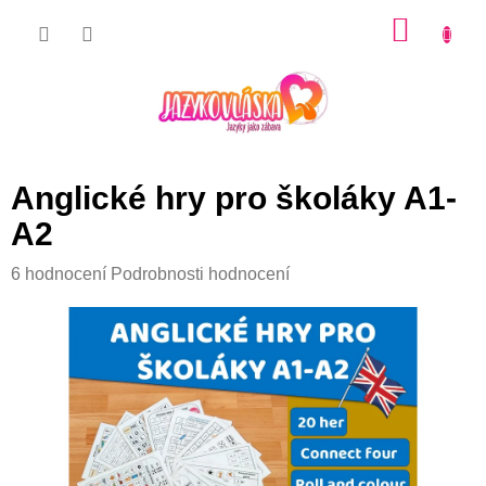
Přejít
NÁKU
na
KOŠÍK
obsah
Anglické hry pro školáky A1-
A2
Průměrné
6 hodnocení
Podrobnosti hodnocení
hodnocení
produktu
je
5,0
z
5
hvězdiček.