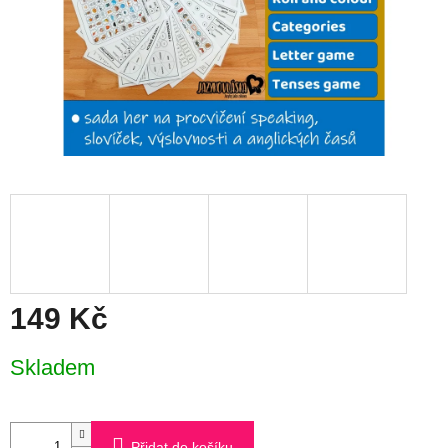
149 Kč
Měrná
Skladem
cena:
Přidat do košíku