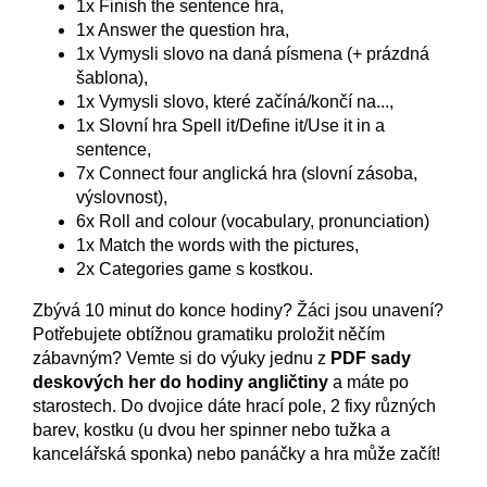
1x Finish the sentence hra,
1x Answer the question hra,
1x Vymysli slovo na daná písmena (+ prázdná
šablona),
1x Vymysli slovo, které začíná/končí na...,
1x Slovní hra Spell it/Define it/Use it in a
sentence,
7x Connect four anglická hra (slovní zásoba,
výslovnost),
6x Roll and colour (vocabulary, pronunciation)
1x Match the words with the pictures,
2x Categories game s kostkou.
Zbývá 10 minut do konce hodiny? Žáci jsou unavení?
Potřebujete obtížnou gramatiku proložit něčím
zábavným? Vemte si do výuky jednu z
PDF sady
deskových her do hodiny
angličtiny
a máte po
starostech. Do dvojice dáte hrací pole, 2 fixy různých
barev, kostku (u dvou her spinner nebo tužka a
kancelářská sponka) nebo panáčky a hra může začít!