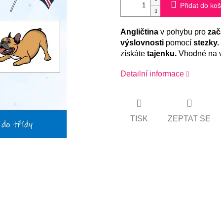
Přidat do koš
Angličtina
v pohybu pro
zač
výslovnosti
pomocí
stezky.
získáte
tajenku.
Vhodné na ve
Detailní informace
TISK
ZEPTAT SE