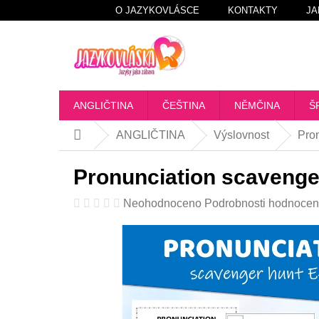
Přejít
O JAZYKOVLÁSCE
KONTAKTY
JA
na
obsah
ANGLIČTINA
ČEŠTINA
NĚMČINA
Š
ANGLIČTINA
Výslovnost
Pro
Domů
Pronunciation scavenge
Průměrné
Neohodnoceno
Podrobnosti hodnocen
hodnocení
produktu
je
0,0
z
5
hvězdiček.