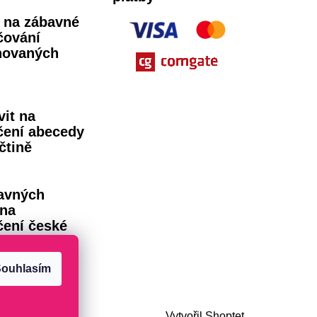
ů na zábavné
čování
novaných
vit na
čení abecedy
čtině
avných
 na
čení české
dy
ouhlasím
Vytvořil Shoptet