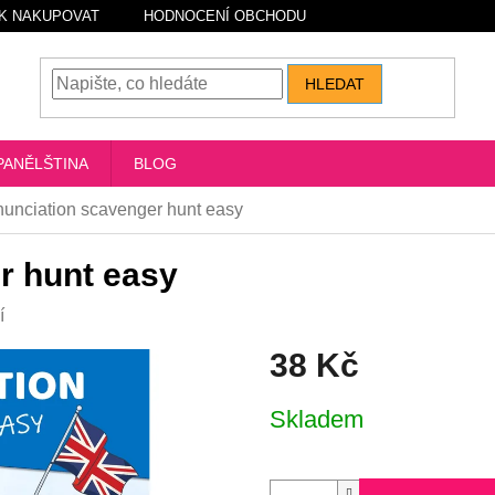
K NAKUPOVAT
HODNOCENÍ OBCHODU
HLEDAT
PANĚLŠTINA
BLOG
nunciation scavenger hunt easy
r hunt easy
í
38 Kč
Měrná
Skladem
cena: