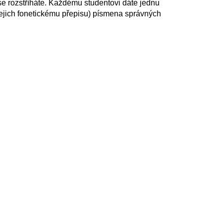
Vše rozstříháte. Každému studentovi dáte jednu
(jejich fonetickému přepisu) písmena správných