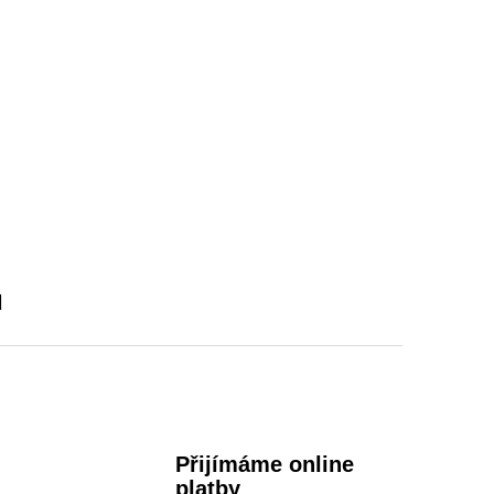
u
Přijímáme online
platby