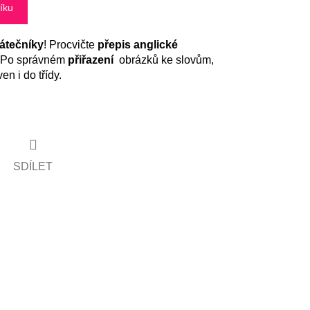
íku
átečníky
! Procvičte
přepis anglické
Po správném
přiřazení
obrázků ke slovům,
n i do třídy.
SDÍLET