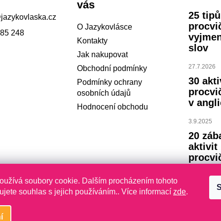
vás
25 tip
@
jazykovlaska.cz
procvi
O Jazykovlásce
785 248
vyjme
Kontakty
slov
Jak nakupovat
27.7.2026
Obchodní podmínky
30 akti
Podmínky ochrany
procvi
osobních údajů
v angli
Hodnocení obchodu
3.9.2025
20 záb
aktivit
procvi
abece
oužívá soubory cookie. Dalším procházením tohoto
S
23.7.2024
jete souhlas s jejich používáním.. Více informací
zde
.
í
yhrazena.