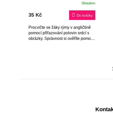
Skladem
35 Kč
Do košíku
Procvičte se žáky rýmy v angličtině
pomocí přiřazování polovin srdcí s
obrázky. Správnost si ověříte pomocí
kontrolních kartiček.
Z
á
p
a
Kontak
t