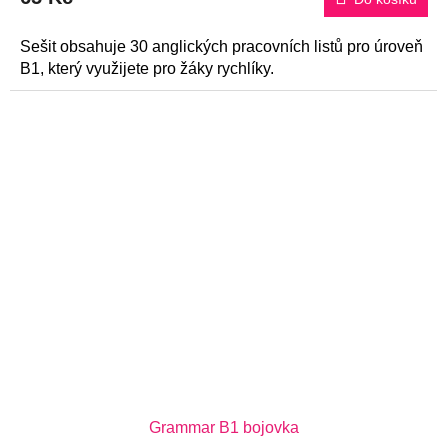
5,0
z
5
Sešit obsahuje 30 anglických pracovních listů pro úroveň
hvězdiček.
B1, který využijete pro žáky rychlíky.
Grammar B1 bojovka