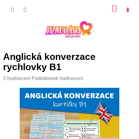
Přejít
NÁKU
na
KOŠÍK
obsah
Anglická konverzace
rychlovky B1
Průměrné
2 hodnocení
Podrobnosti hodnocení
hodnocení
produktu
je
5,0
z
5
hvězdiček.