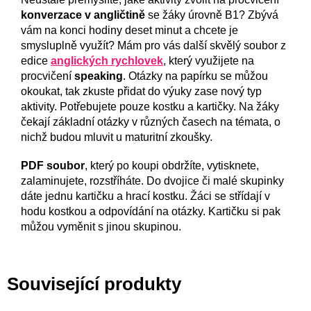
konverzace v angličtině
se žáky úrovně B1? Zbývá
vám na konci hodiny deset minut a chcete je
smysluplně využít? Mám pro vás další skvělý soubor z
edice
anglických rychlovek
, který využijete na
procvičení
speaking
. Otázky na papírku se můžou
okoukat, tak zkuste přidat do výuky zase nový typ
aktivity. Potřebujete pouze kostku a kartičky. Na žáky
čekají základní otázky v různých časech na témata, o
nichž budou mluvit u maturitní zkoušky.
PDF soubor
, který po koupi obdržíte, vytisknete,
zalaminujete, rozstříháte. Do dvojice či malé skupinky
dáte jednu kartičku a hrací kostku. Žáci se střídají v
hodu kostkou a odpovídání na otázky. Kartičku si pak
můžou vyměnit s jinou skupinou.
Související produkty