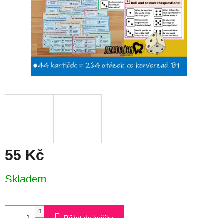
55 Kč
Měrná
Skladem
cena:
Přidat do košíku