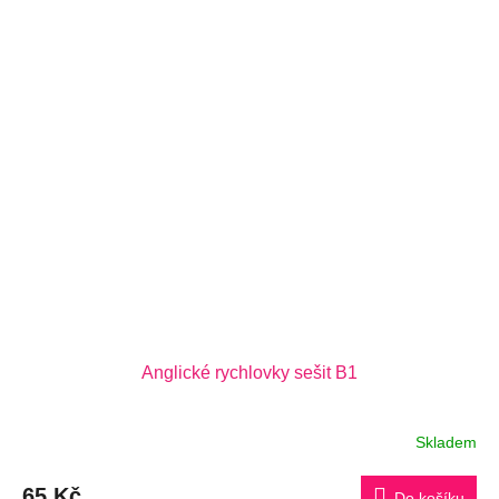
Anglické rychlovky sešit B1
Skladem
Průměrné
hodnocení
produktu
65 Kč
je
Do košíku